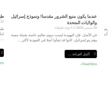
عندما يكون منبع الشرور مقدسا! ونموذج إسرائيل
طب
23 سبتمبر 2025
والولايات المتحدة
29 سبتمبر 2025
لا توجد تعليقات
يم
طبا
أن
ابن
في الأصل، فإن اليهودية ليست سوى تعاليم خاصة بقبيلة معينة
…
وهم بنو إسرائيل، كانوا قد نشأوا أصلا في العبودية لأكثر …
أكمل القراءة …
e »
Read More »