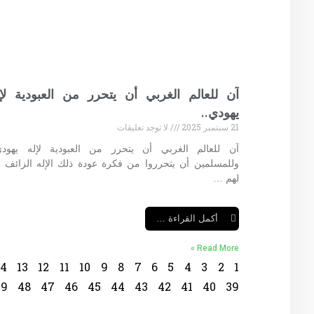
آن للعالم الغربي أن يتحرر من العبودية لإل
يهودي..
21 سبتمبر 2025
لا توجد تعليقات
آن للعالم الغربي أن يتحرر من العبودية لإله يهودي
وللمسلمين أن يتحرروا من فكرة عودة ذلك الإله الزائف نب
لهم …
أكمل القراءة …
Read More »
14
13
12
11
10
9
8
7
6
5
4
3
2
1
49
48
47
46
45
44
43
42
41
40
39