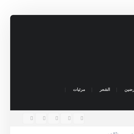
رضين
الشعر
مرئيات
🏷️