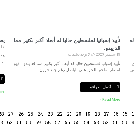
ه
تأييد إسبانيا لفلسطين حاليا له أبعاد أكبر بكثير مما
يطا
17 سبتمبر 2025
قد يبدو..
19 سبتمبر 2025
لا توجد تعليقات
هذا
أخر
..
تأييد إسبانيا لفلسطين حاليا له أبعاد أكبر بكثير مما قد يبدو.. فهو
يا
انتصار ساحق للحق على الباطل رغم جهد قرون …
أكمل القراءة …
e »
Read More »
28
27
26
25
24
23
22
21
20
19
18
17
16
15
63
62
61
60
59
58
57
56
55
54
53
52
51
50