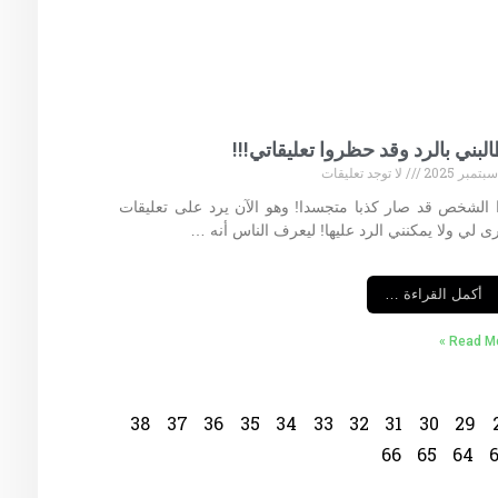
لبني بالرد وقد حظروا تعليقاتي!!!
لا توجد تعليقات
 الشخص قد صار كذبا متجسدا! وهو الآن يرد على تعليقات
ى لي ولا يمكنني الرد عليها! ليعرف الناس أنه …
أكمل القراءة …
Read Mor
38
37
36
35
34
33
32
31
30
29
66
65
64