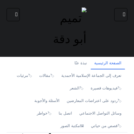
الصفحة الرئيسية
نبذة عنّا
تعرف إلى الجماعة الإسلامية الأحمدية
مقالات
مرئيات
🏷️
🏷️
فيديوهات قصيرة
الشعر
🏷️
🏷️
ردود على اعتراضات المعارضين
الأسئلة والأجوبة
🏷️
وسائل التواصل الاجتماعي
اتصل بنا
خواطر
🏷️
قصص من حياتي
مكتبة الصور
🖼️
🏷️