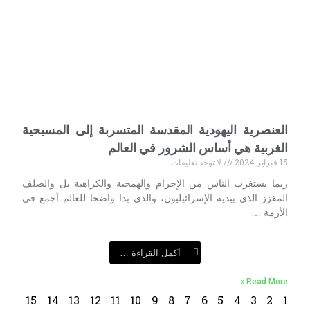
العنصرية اليهودية المقدسة المتسربة إلى المسيحية
الغربية هي أساس الشرور في العالم
15 فبراير 2024
لا توجد تعليقات
ربما يستغرب الناس من الإجرام والهمجية والكراهية بل والصلف
المقزز الذي يبديه الإسرائيليون، والذي بدا واضحا للعالم أجمع في
الأزمة …
أكمل القراءة …
Read More »
15
14
13
12
11
10
9
8
7
6
5
4
3
2
1