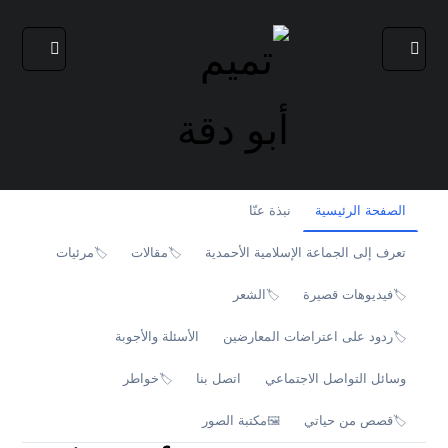
الصفحة الرئيسية
نبذة عنّا
تعرف إلى الجماعة الإسلامية الأحمدية
مقالات
مرئيات
🏷️
🏷️
فيديوهات قصيرة
الشعر
🏷️
🏷️
ردود على اعتراضات المعارضين
الأسئلة والأجوبة
🏷️
وسائل التواصل الاجتماعي
اتصل بنا
خواطر
🏷️
قصص من حياتي
مكتبة الصور
🖼️
🏷️