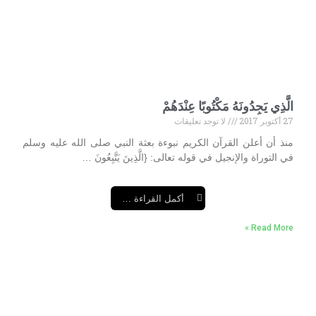
الَّذِي يَجِدُونَهُ مَكْتُوبًا عِنْدَهُمْ
27 أكتوبر 2017
لا توجد تعليقات
منذ أن أعلن القرآن الكريم نبوءة بعثة النبي صلى الله عليه وسلم
في التوراة والإنجيل في قوله تعالى: {الَّذِينَ يَتَّبِعُونَ …
أكمل القراءة …
Read More »