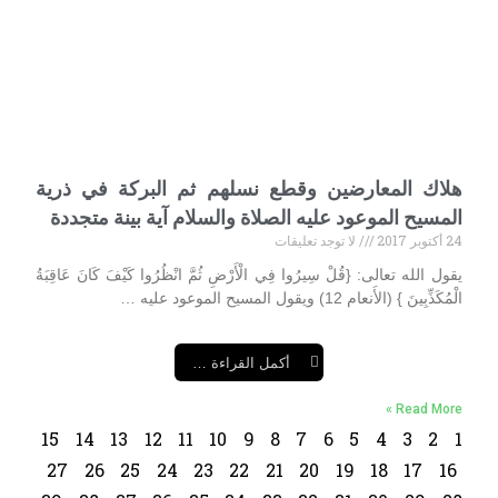
هلاك المعارضين وقطع نسلهم ثم البركة في ذرية
المسيح الموعود عليه الصلاة والسلام آية بينة متجددة
24 أكتوبر 2017
لا توجد تعليقات
يقول الله تعالى: {قُلْ سِيرُوا فِي الْأَرْضِ ثُمَّ انْظُرُوا كَيْفَ كَانَ عَاقِبَةُ
الْمُكَذِّبِينَ } (الأَنعام 12) ويقول المسيح الموعود عليه …
أكمل القراءة …
Read More »
15
14
13
12
11
10
9
8
7
6
5
4
3
2
1
27
26
25
24
23
22
21
20
19
18
17
16