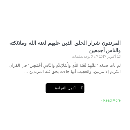
المرتدون شرار الخلق الذين عليهم لعنة الله وملائكته
والناس أجمعين
25 أكتوبر 2017
لا توجد تعليقات
لم تأت صيغة “عَلَيْهِمْ لَعْنَةَ اللَّهِ وَالْمَلَائِكَةِ وَالنَّاسِ أَجْمَعِينَ” في القرآن
الكريم إلا مرتين، والعجيب أنها جاءت بحق فئة المرتدين …
أكمل القراءة …
Read More »