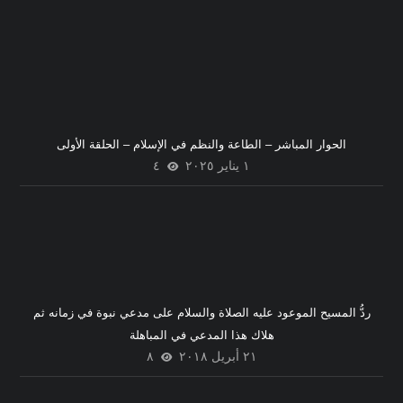
الحوار المباشر – الطاعة والنظم في الإسلام – الحلقة الأولى
١ يناير ٢٠٢٥
٤
ردُّ المسيح الموعود عليه الصلاة والسلام على مدعي نبوة في زمانه ثم
هلاك هذا المدعي في المباهلة
٢١ أبريل ٢٠١٨
٨