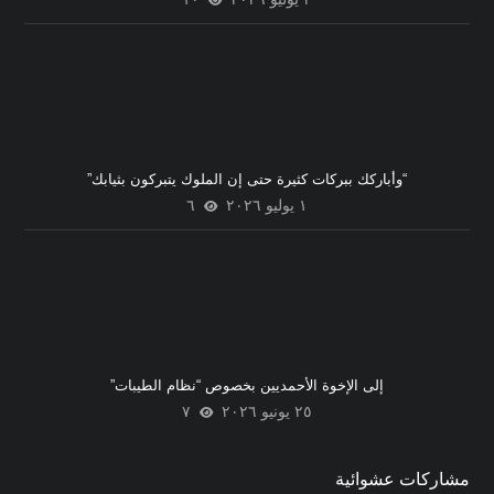
“وأباركك ببركات كثيرة حتى إن الملوك يتبركون بثيابك”
١ يوليو ٢٠٢٦
٦
إلى الإخوة الأحمديين بخصوص “نظام الطيبات”
٢٥ يونيو ٢٠٢٦
٧
مشاركات عشوائية