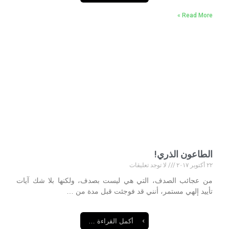
Read More »
الطاعون الذري!
٢٢ أكتوبر ٢٠١٧
لا توجد تعليقات
من عجائب الصدف، التي هي ليست بصدف، ولكنها بلا شك آيات
تأييد إلهي مستمر، أنني قد فوجئت قبل مدة من …
أكمل القراءة …