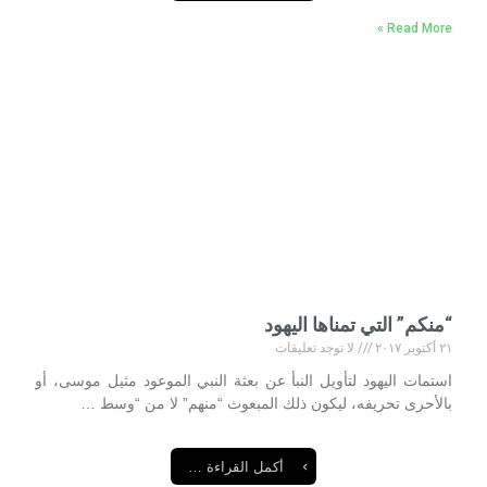
Read More »
“منكم” التي تمناها اليهود
٢١ أكتوبر ٢٠١٧
لا توجد تعليقات
استمات اليهود لتأويل النبأ عن بعثة النبي الموعود مثيل موسى، أو
بالأحرى تحريفه، ليكون ذلك المبعوث “منهم” لا من “وسط …
أكمل القراءة …