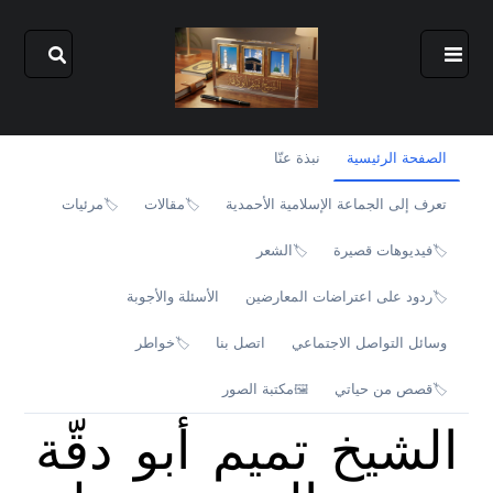
الصفحة الرئيسية
نبذة عنّا
تعرف إلى الجماعة الإسلامية الأحمدية
مقالات
مرئيات
🏷️
🏷️
فيديوهات قصيرة
الشعر
🏷️
🏷️
ردود على اعتراضات المعارضين
الأسئلة والأجوبة
🏷️
وسائل التواصل الاجتماعي
اتصل بنا
خواطر
🏷️
قصص من حياتي
مكتبة الصور
🖼️
🏷️
الشيخ تميم أبو دقّة