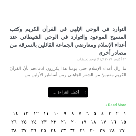
التوارد في الوحي الإلهي في القرآن الكريم وكتب
المسيح الموعود والتوارد في الوحي الشيطاني عند
أعداء الإسلام ومعارضي الجماعة القائلين بالسرقة من
مصادر أخرى
١٦ أكتوبر ٢٠١٧
لا توجد تعليقات
ما زال أعداء الإسلام حتى يومنا هذا يكررون ادعاءهم بأنَّ القرآنَ
الكريم مقتبسٌ من الشعر الجاهلي ومن أساطير الأولين من …
أكمل القراءة …
Read More »
١٤
١٣
١٢
١١
١٠
٩
٨
٧
٦
٥
٤
٣
٢
١
٢٦
٢٥
٢٤
٢٣
٢٢
٢١
٢٠
١٩
١٨
١٧
١٦
١٥
٣٨
٣٧
٣٦
٣٥
٣٤
٣٣
٣٢
٣١
٣٠
٢٩
٢٨
٢٧