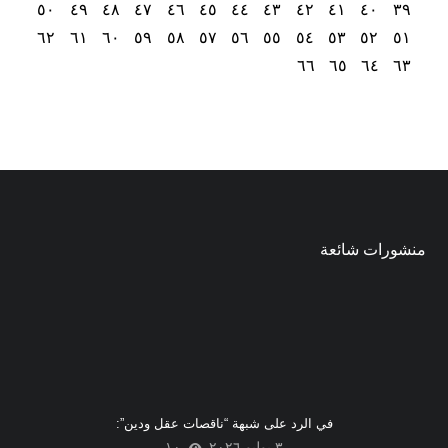
٥٠
٤٩
٤٨
٤٧
٤٦
٤٥
٤٤
٤٣
٤٢
٤١
٤٠
٣٩
٦٢
٦١
٦٠
٥٩
٥٨
٥٧
٥٦
٥٥
٥٤
٥٣
٥٢
٥١
٦٦
٦٥
٦٤
٦٣
منشورات شائعة
في الرد على شبهة “ناقصات عقل ودين”:
٣ يوليو ٢٠٢٦
١٠