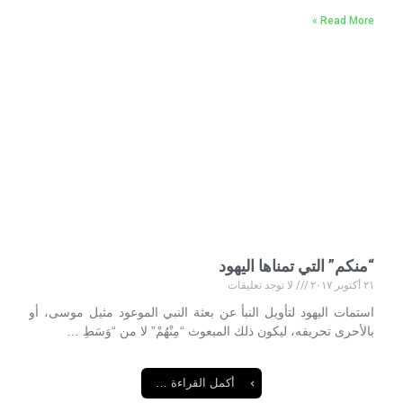
Read More »
“منكم” التي تمناها اليهود
٢١ أكتوبر ٢٠١٧
لا توجد تعليقات
استمات اليهود لتأويل النبأ عن بعثة النبي الموعود مثيل موسى، أو
بالأحرى تحريفه، ليكون ذلك المبعوث “مِنْهُمْ” لا من “وَسَطِ …
أكمل القراءة …