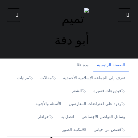
الصفحة الرئيسية
نبذة عنّا
تعرف إلى الجماعة الإسلامية الأحمدية
مقالات
مرئيات
🏷️
🏷️
فيديوهات قصيرة
الشعر
🏷️
🏷️
ردود على اعتراضات المعارضين
الأسئلة والأجوبة
🏷️
وسائل التواصل الاجتماعي
اتصل بنا
خواطر
🏷️
قصص من حياتي
مكتبة الصور
🖼️
🏷️