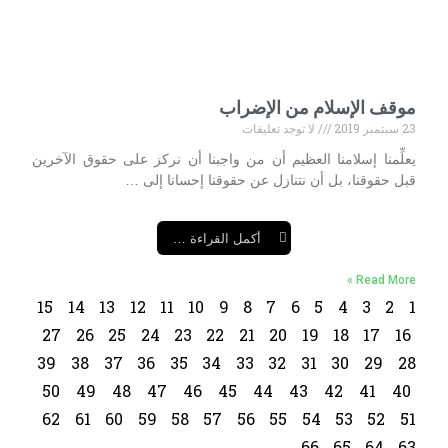
موقف الإسلام من الإضراب
23 سبتمبر 2019
لا توجد تعليقات
يعلِّمنا إسلامنا العظيم أن من واجبنا أن نركز على حقوق الآخرين
قبل حقوقنا، بل أن نتنازل عن حقوقنا إحسانا إلى …
أكمل القراءة …
Read More »
15
14
13
12
11
10
9
8
7
6
5
4
3
2
1
27
26
25
24
23
22
21
20
19
18
17
16
39
38
37
36
35
34
33
32
31
30
29
28
50
49
48
47
46
45
44
43
42
41
40
62
61
60
59
58
57
56
55
54
53
52
51
66
65
64
63