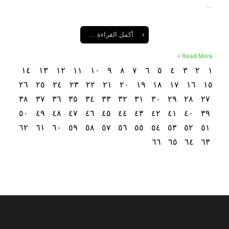
…
أكمل القراءة …
Read More »
١٤
١٣
١٢
١١
١٠
٩
٨
٧
٦
٥
٤
٣
٢
١
٢٦
٢٥
٢٤
٢٣
٢٢
٢١
٢٠
١٩
١٨
١٧
١٦
١٥
٣٨
٣٧
٣٦
٣٥
٣٤
٣٣
٣٢
٣١
٣٠
٢٩
٢٨
٢٧
٥٠
٤٩
٤٨
٤٧
٤٦
٤٥
٤٤
٤٣
٤٢
٤١
٤٠
٣٩
٦٢
٦١
٦٠
٥٩
٥٨
٥٧
٥٦
٥٥
٥٤
٥٣
٥٢
٥١
٦٦
٦٥
٦٤
٦٣