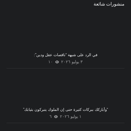
منشورات شائعة
في الرد على شبهة “ناقصات عقل ودين”:
٣ يوليو ٢٠٢٦
١٠
“وأباركك ببركات كثيرة حتى إن الملوك يتبركون بثيابك”
١ يوليو ٢٠٢٦
٦