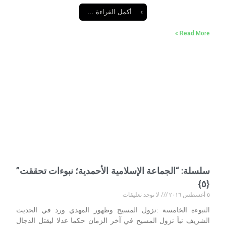
أكمل القراءة …
Read More »
سلسلة: “الجماعة الإسلامية الأحمدية؛ نبوءات تحققت”
{٥}
٥ أغسطس ٢٠١٦
لا توجد تعليقات
النبوءة الخامسة :نزول المسيح وظهور المهدي ورد في الحديث
الشريف نبأ نزول المسيح في آخر الزمان حكما عدلا ليقتل الدجال