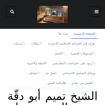
الصفحة الرئيسية
نبذة عنّا
تعرف إلى الجماعة الإسلامية الأحمدية
مقالات
مرئيات
🏷️
🏷️
فيديوهات قصيرة
الشعر
🏷️
🏷️
ردود على اعتراضات المعارضين
الأسئلة والأجوبة
🏷️
وسائل التواصل الاجتماعي
اتصل بنا
خواطر
🏷️
قصص من حياتي
مكتبة الصور
🖼️
🏷️
الشيخ تميم أبو دقّة