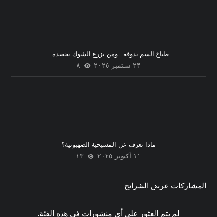
طباخ السم يذوقه.. ومن يزرع الشوك يحصده..
٢٣ سبتمبر ٢٠٢٥
٨
ماذا تعرف عن المسيحية الصهيونية؟
١١ أكتوبر ٢٠٢٥
١٣
المشاركات عرض الشرائح
لم يتم العثور على أي منشورات في هذه الفئة.