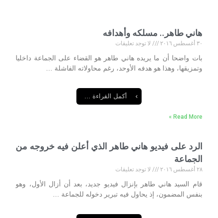
هاني طاهر.. مسلكه وأهدافه
٣٠ أغسطس ٢٠١٦
لا توجد تعليقات
بات واضحا أن ما يريده هاني طاهر هو القضاء على الجماعة داخليا
‏وتمزيقها، وهذا هو هدفه الأوحد، رغم محاولاته الفاشلة …
أكمل القراءة …
Read More »
الرد على فيديو هاني طاهر الذي أعلن فيه خروجه من
الجماعة
٢٨ أغسطس ٢٠١٦
لا توجد تعليقات
قام السيد هاني طاهر بإنزال فيديو جديد، بعد أن أزال الأول، وهو
بنفس ‏المضمون، إذ يحاول فيه تبرير دخوله للجماعة …