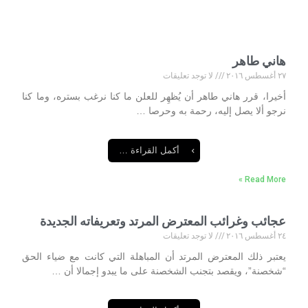
هاني طاهر
٢٧ أغسطس ٢٠١٦
لا توجد تعليقات
أخيرا، قرر هاني طاهر أن يُظهِر للعلن ما كنا نرغب بستره، وما كنا
نرجو ألا ‏يصل إليه، رحمة به وحرصا …
أكمل القراءة …
Read More »
عجائب وغرائب المعترض المرتد وتعريفاته الجديدة
٢٤ أغسطس ٢٠١٦
لا توجد تعليقات
يعتبر ذلك المعترض المرتد أن المباهلة التي كانت مع ضياء الحق
“شخصنة”، ويقصد بتجنب الشخصنة على ما يبدو إجمالا أن …