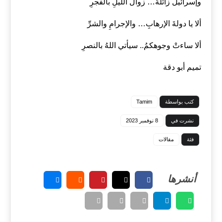
وإسرائيلُ زائلةٌ… زوالَ الليلِ بالفجرِ
ألا يا دولةَ الإرهابِ… والإجرامِ والشرِّ
ألا ساءتْ وجوهكمُ.. سيأتي اللهُ بالنصرِ
تميم أبو دقة
كتب بواسطة
Tamim
نشرت في
8 نوفمبر 2023
فئة
مقالات