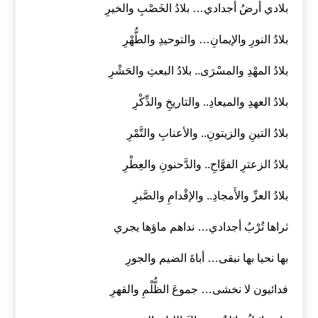
بلادي أرضُ أجدادي… بلادُ الخَصْبِ والخيرِ
بلادُ النورِ والإيمانِ… والتوحيدِ والطُّهْرِ
بلادُ المهْدِ والمسْرَى.. بلادُ البعثِ والحَشْرِ
بلادُ العهدِ والميعادِ.. والتاريخِ والذِّكْرِ
بلادُ التينِ والزيتونِ.. والأعنابِ والتَّمْرِ
بلادُ الزعترِ الفوَّاحِ.. والدَّحنونِ والعِطْرِ
بلادُ العزِّ والأَمجادِ.. والإقْدامِ والصَّبرِ
ثراها تُرْبُ أجدادي… نداهم ماؤها يجري
بها نحيا بها نبقى… أباةَ الضيم والجورِ
فدائيون لا نخشى… جموعَ الظُّلْمِ والقهرِ