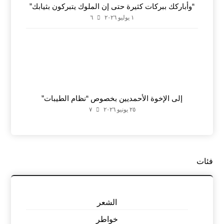
“وأباركك ببركات كثيرة حتى إن الملوك يتبركون بثيابك”
١ يوليو ٢٠٢٦
٦
إلى الإخوة الأحمديين بخصوص “نظام الطيبات”
٢٥ يونيو ٢٠٢٦
٧
فئات
الشعر
خواطر