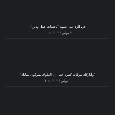
في الرد على شبهة “ناقصات عقل ودين”:
٣ يوليو ٢٠٢٦
١٠
“وأباركك ببركات كثيرة حتى إن الملوك يتبركون بثيابك”
١ يوليو ٢٠٢٦
٦