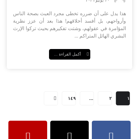
٢٠ يونيو ٢٠٢٦
هذا يدل على أن ضرره تخطى مجرد العبث بصحة الناس
وأرواحهم، بل أفسد أخلاقهم! هذا بعد أن عزز نظرية
المؤامرة في عقولهم، وشتت تفكيرهم بحيث تركوا الإرث
البشري الهائل المتراكم ...
أكمل القراءة ...
١٤٩
…
٢
١