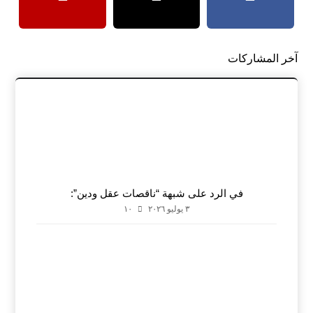
آخر المشاركات
في الرد على شبهة “ناقصات عقل ودين”:
٣ يوليو ٢٠٢٦
١٠