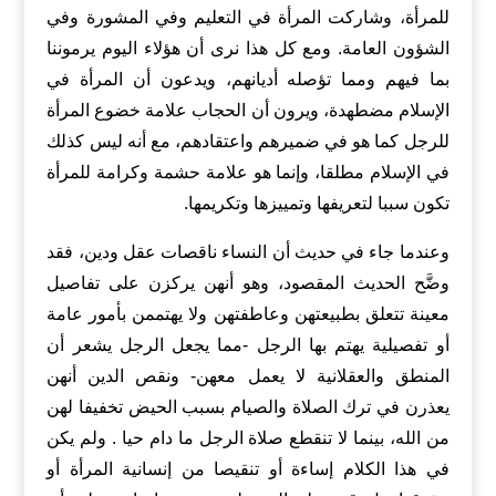
للمرأة، وشاركت المرأة في التعليم وفي المشورة وفي
الشؤون العامة. ومع كل هذا نرى أن هؤلاء اليوم يرموننا
بما فيهم ومما تؤصله أديانهم، ويدعون أن المرأة في
الإسلام مضطهدة، ويرون أن الحجاب علامة خضوع المرأة
للرجل كما هو في ضميرهم واعتقادهم، مع أنه ليس كذلك
في الإسلام مطلقا، وإنما هو علامة حشمة وكرامة للمرأة
تكون سببا لتعريفها وتمييزها وتكريمها.
وعندما جاء في حديث أن النساء ناقصات عقل ودين، فقد
وضَّح الحديث المقصود، وهو أنهن يركزن على تفاصيل
معينة تتعلق بطبيعتهن وعاطفتهن ولا يهتممن بأمور عامة
أو تفصيلية يهتم بها الرجل -مما يجعل الرجل يشعر أن
المنطق والعقلانية لا يعمل معهن- ونقص الدين أنهن
يعذرن في ترك الصلاة والصيام بسبب الحيض تخفيفا لهن
من الله، بينما لا تنقطع صلاة الرجل ما دام حيا . ولم يكن
في هذا الكلام إساءة أو تنقيصا من إنسانية المرأة أو