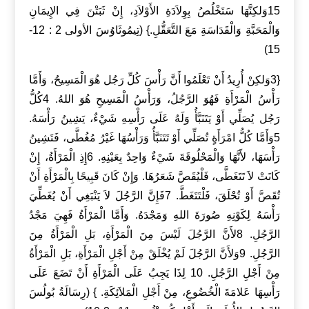
15وَلكِنَّهَا سَتَخْلُصُ بِوِلاَدَةِ الأَوْلاَدِ، إِنْ ثَبَتْنَ فِي الإِيمَانِ
وَالْمَحَبَّةِ وَالْقَدَاسَةِ مَعَ التَّعَقُّلِ.} (تِيمُوثَاوُسَ الأولى 2 : 12-
15)
{3وَلكِنْ أُرِيدُ أَنْ تَعْلَمُوا أَنَّ رَأْسَ كُلِّ رَجُل هُوَ الْمَسِيحُ، وَأَمَّا
رَأْسُ الْمَرْأَةِ فَهُوَ الرَّجُلُ، وَرَأْسُ الْمَسِيحِ هُوَ اللهُ. 4كُلُّ
رَجُل يُصَلِّي أَوْ يَتَنَبَّأُ وَلَهُ عَلَى رَأْسِهِ شَيْءٌ، يَشِينُ رَأْسَهُ.
5وَأَمَّا كُلُّ امْرَأَةٍ تُصَلِّي أَوْ تَتَنَبَّأُ وَرَأْسُهَا غَيْرُ مُغُطَّى، فَتَشِينُ
رَأْسَهَا، لأَنَّهَا وَالْمَحْلُوقَةَ شَيْءٌ وَاحِدٌ بِعَيْنِهِ. 6إِذِ الْمَرْأَةُ، إِنْ
كَانَتْ لاَ تَتَغَطَّى، فَلْيُقَصَّ شَعَرُهَا. وَإِنْ كَانَ قَبِيحًا بِالْمَرْأَةِ أَنْ
تُقَصَّ أَوْ تُحْلَقَ، فَلْتَتَغَطَّ. 7فَإِنَّ الرَّجُلَ لاَ يَنْبَغِي أَنْ يُغَطِّيَ
رَأْسَهُ لِكَوْنِهِ صُورَةَ اللهِ وَمَجْدَهُ. وَأَمَّا الْمَرْأَةُ فَهِيَ مَجْدُ
الرَّجُلِ. 8لأَنَّ الرَّجُلَ لَيْسَ مِنَ الْمَرْأَةِ، بَلِ الْمَرْأَةُ مِنَ
الرَّجُلِ. 9وَلأَنَّ الرَّجُلَ لَمْ يُخْلَقْ مِنْ أَجْلِ الْمَرْأَةِ، بَلِ الْمَرْأَةُ
مِنْ أَجْلِ الرَّجُلِ. 10 لِذَا يَجِبُ عَلَى الْمَرْأَةِ أَنْ تَضَعَ عَلَى
رَأْسِهَا عَلامَةَ الْخُضُوعِ، مِنْ أَجْلِ الْمَلاَئِكَةِ. } (رِسَالَةُ بُولُسَ