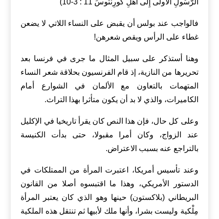
الرَّسُولِ الأُولَى إِلَى أَهْلِ كُورِنْثُوسَ 11 : 3-10)
فالواجب عند بولس أن يقبض على النساء اللاتي لا يضعن
غطاء على الرأس ويقص شعرهن!
وهنا أستذكر على سبيل المثال ما جرى في فرنسا بعد
تحريرها من النازية، إذ قام الفرنسيون بحلاقة شعر النساء
المتهمات بالتعاون مع الألمان في الشوارع أمام
الكاميرات، والذي لا بد أن يكون متأثرا بهذا التراث.
وعلى كل حال، فإن هذا النص كان يقرأ تاريخيا في الإكليل
عند الزواج، وكان أمرا مقبولا، حتى بدأت الكنيسة
بالتراجع عنه بسبب الاعتراض.
وعند تأسيس أمريكا، اعتبرت المرأة من الممتلكات في
الدستور الأمريكي، وهذا ما اقتبسوه أصلا من القانون
البريطاني (بلاكستون) حينها وهو الذي كان يعتبر المرأة
مِلْكية وليست بشرا، وأنها ملك لأبيها ثم تنتقل هذه الملكية