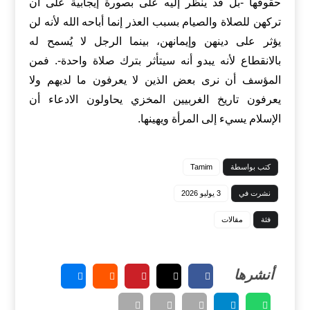
حقوقها -بل قد ينظر إليه على بصورة إيجابية على أن
تركهن للصلاة والصيام بسبب العذر إنما أباحه الله لأنه لن
يؤثر على دينهن وإيمانهن، بينما الرجل لا يُسمح له
بالانقطاع لأنه يبدو أنه سيتأثر بترك صلاة واحدة-. فمن
المؤسف أن نرى بعض الذين لا يعرفون ما لديهم ولا
يعرفون تاريخ الغربيين المخزي يحاولون الادعاء أن
الإسلام يسيء إلى المرأة ويهينها.
كتب بواسطة
Tamim
نشرت في
3 يوليو 2026
فئة
مقالات