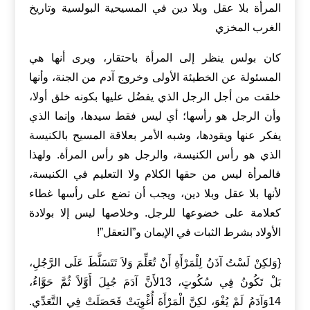
المرأة بلا عقل وبلا دين في المسيحية البولسية وتاريخ
الغرب المخزي
كان بولس ينظر إلى المرأة باحتقار، ويرى أنها هي
المسئولة عن الخطيئة الأولى وخروج آدم من الجنة، وأنها
خلقت من أجل الرجل الذي يفضُل عليها بكونه خلق أولا،
وأن الرجل هو رأسها؛ أي ليس فقط سيدها، وإنما الذي
يفكر عنها ويقودها، وشبه الأمر بعلاقة المسيح بالكنيسة
الذي هو رأس الكنيسة، والرجل هو رأس المرأة. ولهذا
فالمرأة ليس من حقها الكلام ولا التعليم في الكنيسة،
لأنها بلا عقل وبلا دين، ويجب أن تضع على رأسها غطاء
كعلامة على خضوعها للرجل. وخلاصها ليس إلا بولادة
الأولاد بشرط الثبات في الإيمان و”التعقل”!
{وَلكِنْ لَسْتُ آذَنُ لِلْمَرْأَةِ أَنْ تُعَلِّمَ وَلاَ تَتَسَلَّطَ عَلَى الرَّجُلِ،
بَلْ تَكُونُ فِي سُكُوتٍ، 13لأَنَّ آدَمَ جُبِلَ أَوَّلاً ثُمَّ حَوَّاءُ،
14وَآدَمُ لَمْ يُغْوَ، لكِنَّ الْمَرْأَةَ أُغْوِيَتْ فَحَصَلَتْ فِي التَّعَدِّي.