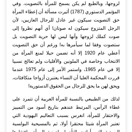
لزوجها، وبالطبع لم يكن يسمح للمرأة بالتصويت. وفي
المؤتمر الدستوري (1787) أثيرت مسألة أن إعطاء المرأة
حق التصويت سيكون غير عادل للرجال العازبين، لأن
الرجل المتزوج سيكون له صوتان! أي أنهم نظروا إلى
صوت كملك لزوجها وأنها ليس لها حرية التصويت بل
ستصوت وفقا لما سيأمرها به! ورغم أن حق التصويت
أعطي عام 1920 إلا أنه تضمن حيلا لمنع المرأة من
الانتخاب وخاصة في الملونين والأقليات ولم تعالج نسبيا
إلا في عام 1965، واستمر الأمر إلى عام 1975 عندما
قررت المحكمة العليا أن النساء يعتبرن أزواجا متكافئات،
ويحق لهن ما يحق للرجال من الحقوق الدستورية!
لذلك من الطبيعي بالنسبة للمرأة الغربية أن تتمرد على
غطاء الرأس، المرتبط عندهم بتاريخ أسود من التمييز
والاحتقار للمرأة، انغرس بسبب التعاليم اليهودية التي
تعتبر المرأة شيئا محتقرا أولا، ثم بالمسيحية البولسية
اليهودية التي أرادت التأصيل لدونية المرأة وافتقارها