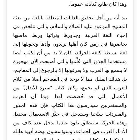
وهذا كان طابع كتاباته عموما.
بيد أنه من أجل تحقيق الغايات المتعلقة باللغة من بعثة
المسيح الموعود عليه الصلاة والسلام، والتي تتلخص في
إحياء اللغة العربية وجذورها وتراثها وربط ماضيها
بحاضرها في زمن كان أهلها يريدون وأدها وتحويلها إلى
لغة بسيطة كلغة الجرائد، كان لا بد من أن يكتب أيضا
مستخدما الجذور التي عُلِّمها والتي أصبحت الآن مهجورة
لا يسمع بها العرب ولا يعرفونها إلا بالرجوع إلى المعاجم،
بل هنالك القليل مما لا يوجد في المعاجم أصلا من كلام
العرب الذي لم يجمع، وكان كتاب “سيرة الأبدال” من
الأعمال التي قد خُصصت لهذا. وبما أن العرب
والمستعربين سيدرسون هذا الكتاب فإن هذه الجذور
والمفردات ستُحيا وستدخل في حيِّز الاستعمال مجددا،
وهذه الحركة ستنطلق بقوة عندما يدخل عدد كاف من
الأدباء العرب في الجماعة، وسيؤسسون نهضة أدبية هائلة