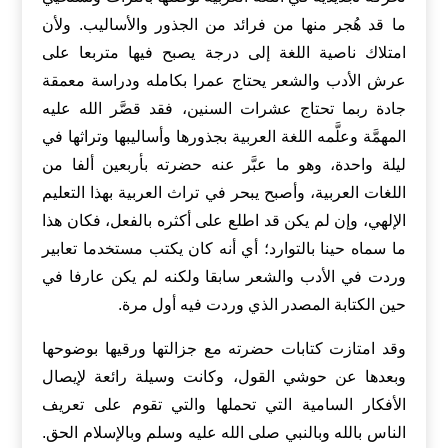
ما قد هُجر منها من فرائد من الجذور والأساليب. ولأن
امتلاك ناصية اللغة إلى درجة يصبح فيها متربعا على
عرش الأدب والشعر يحتاج عمرا بكامله ودراسة معمقة
جادة ربما تحتاج عشرات السنين، فقد قصَّر الله عليه
المهمَّة وعلَّمه اللغة العربية بجذورها وأساليبها وتراثها في
ليلة واحدة، وهو ما عبَّر عنه حضرته بأربعين ألفا من
اللغات العربية، وأصبح يبحر في تراث العربية بهذا التعليم
الإلهي، وإن لم يكن قد اطلع على أكثره بالفعل، فكان هذا
ما سماه حينا بالتوارد؛ أي أنه كان يكتب مستخدما تعابير
وردت في الأدب والشعر سابقا ولكنه لم يكن عارفا في
حين الكتابة المصدر الذي وردت فيه أول مرة.
وقد امتازت كتابات حضرته مع جزالتها ورقيها بوضوحها
وبعدها عن حوشي القول، وكانت وسيلة رائعة لإيصال
الأفكار السامية التي تحملها والتي تقوم على تعريف
الناس بالله وبالنبي صلى الله عليه وسلم وبالإسلام الحق.