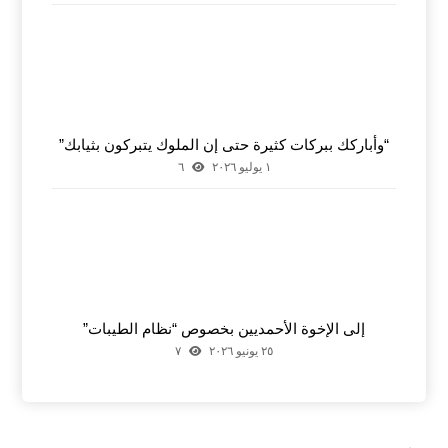
“وأباركك ببركات كثيرة حتى إن الملوك يتبركون بثيابك”
١ يوليو ٢٠٢٦
٦
إلى الإخوة الأحمديين بخصوص “نظام الطيبات”
٢٥ يونيو ٢٠٢٦
٧