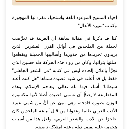
إحياء المسيح الموعود اللغة واستحياء مفرداتها المهجورة
وكتاب “سيرة الأبدال”
كنا قد ذكرنا في مقالة سابقة أن العربية قد تعرَّضت
لحملة من الملحدين في أوائل القرن العشرين الذين
يريدون تجريدها من جذورها وأساليبها الجميلة ويقطعوا
صلتها بتراثها، وكان من رواد هذه الحركة طه حسين الذي
تجرَّأ بإعلان إلحاده ليس في كتابه “في الشعر الجاهلي”
فقط بل قد أعلنه في شبه قصيدة سماها “هل كنت أعبد
شيطانا” أساء فيها لله تعالى وهاجم الإسلام. وهذه
المقطوعة لا يصحُّ أن تسمى قصيدة أصلا لأنها مكسورة
الوزن بصورة فادحة، وهي تنبئ عن أنَّ من سُمي عميد
الأدب العربي ظلما وعدوانا من قبل أتباعه الملحدين كان
عاجزا عن الأدب والشعر العربي، ولعل هذا من أسباب
هجومه عليه لقصر ذيله وعدم امتلاكه ناصيته.