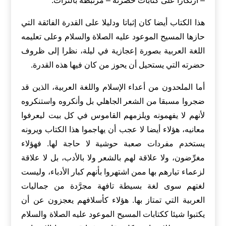
– ارتكازا على كتابات حضرته – مرتبطة بالتراث.
هذا الكتاب أيضا كان إثباتا ودليلا على القدرة الفائقة التي
حازها المسيح الموعود عليه الصلاة والسلام وعلى تعليمه
اللغة العربية بصورة إعجازية في ليلة، نظرا إلى ظروف
حضرته التي يستحيل أن يحوز من كان فيها هذه القدرة.
أما الملحدون من أعداء الإسلام واللغة العربية، الذين قد
ضجروا مسبقا من الشعر الجاهلي بل وأنكروه واستنكروه
لأنهم لا يفهمونه ويلزمهم القاموس في كل بيت ليعرفوا
معانيه، هؤلاء أيضا لا عجب أن يهاجموا هذا الكتاب ويرونه
يستخدم مفردات صعبة حوشية لا حاجة لها. فهؤلاء
مغرِّضون، ولا علاقة لهم بالشعر ولا بالأدب، بل لا علاقة
لزعماء تيارهم بها ممن اشتهروا بأنهم كبار الأدباء، وليست
لغتهم سوى لغة بسيطة تافهة مجرَّدة من جماليات
العربية التي تمتاز بها. هؤلاء كأسلافهم يعجزون عن أن
يكتبوا شيئا ككتابات المسيح الموعود عليه الصلاة والسلام