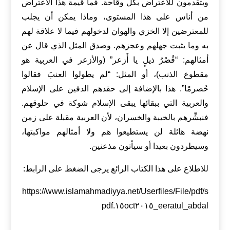
ويتقدمون للاعتراض بكل وقاحة. فما قيمة هذا الاعتراض
من أناس على هذا المستوى، وماذا يمكن أن يجلب
للمعترضين إلا الخزي والهوان لدخولهم فيما لا علاقة لهم
به وما يثبت جهلهم وعجزهم. وصدق المثل الذي قال عن
أمثالهم: “قُصْرُ ذيلٍ يا أَزعر” (والأزعر في العربية هو
مقطوع الذنب)، أو المثل: “لم يطولوا العنبَ فقالوا
حُصرمًا”. هذا بالإضافة إلى حقدهم الدفين على الإسلام
والعربية التي ببقائها يبقى الإسلام شوكة في حلوقهم.
فنبشِّرهم بالخيبة والخسران، لأن العربية مقبلة على زمن
نهضة هائلة لن يستطيعوا هم ولا أمثالهم مواكبتها،
وسيطردون بعيدا أو سيأتون مذعنين.
للاطلاع على هذا الكتاب الرائع يرجى الضغط على الرابط:
https://www.islamahmadiyya.net/Userfiles/File/pdf/s
eeratul_abdal_١٥oct٢٠١٥.pdf