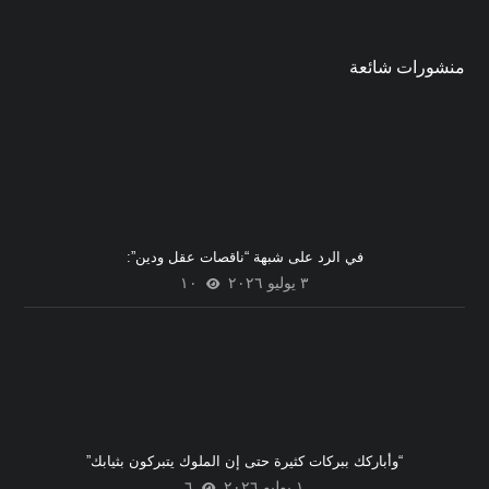
منشورات شائعة
في الرد على شبهة “ناقصات عقل ودين”:
٣ يوليو ٢٠٢٦
١٠
“وأباركك ببركات كثيرة حتى إن الملوك يتبركون بثيابك”
١ يوليو ٢٠٢٦
٦