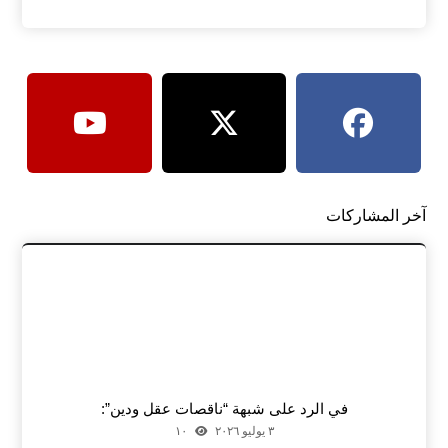
آخر المشاركات
في الرد على شبهة “ناقصات عقل ودين”:
٣ يوليو ٢٠٢٦
١٠