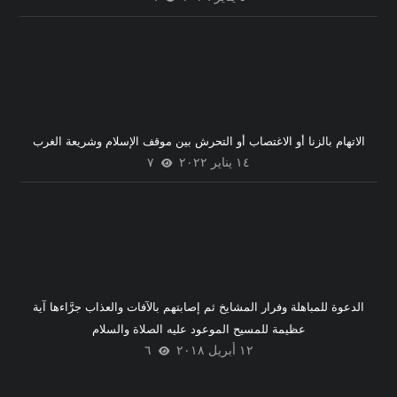
الاتهام بالزنا أو الاغتصاب أو التحرش بين موقف الإسلام وشريعة الغرب
١٤ يناير ٢٠٢٢
٧
الدعوة للمباهلة وفرار المشايخ ثم إصابتهم بالآفات والعذاب جرَّاءها آية
عظيمة للمسيح الموعود عليه الصلاة والسلام
١٢ أبريل ٢٠١٨
٦