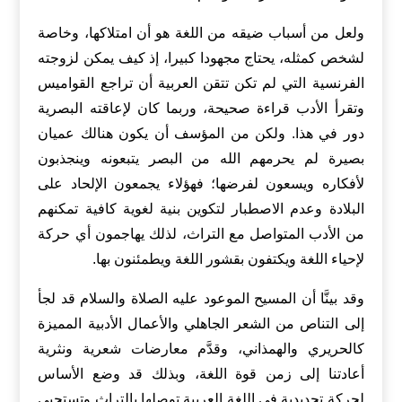
ولعل من أسباب ضيقه من اللغة هو أن امتلاكها، وخاصة
لشخص كمثله، يحتاج مجهودا كبيرا، إذ كيف يمكن لزوجته
الفرنسية التي لم تكن تتقن العربية أن تراجع القواميس
وتقرأ الأدب قراءة صحيحة، وربما كان لإعاقته البصرية
دور في هذا. ولكن من المؤسف أن يكون هنالك عميان
بصيرة لم يحرمهم الله من البصر يتبعونه وينجذبون
لأفكاره ويسعون لفرضها؛ فهؤلاء يجمعون الإلحاد على
البلادة وعدم الاصطبار لتكوين بنية لغوية كافية تمكنهم
من الأدب المتواصل مع التراث، لذلك يهاجمون أي حركة
لإحياء اللغة ويكتفون بقشور اللغة ويطمئنون بها.
وقد بينَّا أن المسيح الموعود عليه الصلاة والسلام قد لجأ
إلى التناص من الشعر الجاهلي والأعمال الأدبية المميزة
كالحريري والهمذاني، وقدَّم معارضات شعرية ونثرية
أعادتنا إلى زمن قوة اللغة، وبذلك قد وضع الأساس
لحركة تجديدية في اللغة العربية توصلها بالتراث وتستحيي