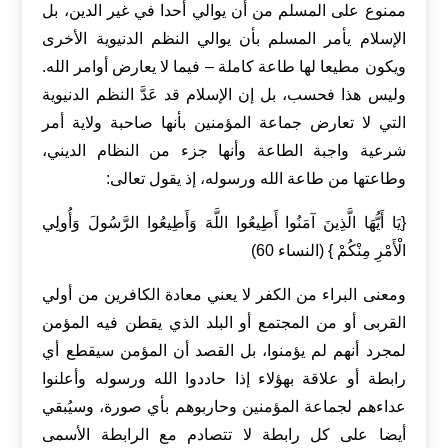
ممنوع على المسلم من أن يوالي أحدا في غير الدين، بل
الإسلام يأمر المسلم بأن يوالي النظم الدنيوية الأخرى
ويكون مطيعا لها طاعة كاملة – فيما لا يعارض أوامر الله.
وليس هذا فحسب، بل إن الإسلام قد عَدَّ النظم الدنيوية
التي لا تعارض جماعة المؤمنين بأنها صاحبة ولاية أمر
شرعية واجبة الطاعة وأنها جزء من النظام الديني،
وطاعتها من طاعة الله ورسوله، إذ يقول تعالى:
{يَا أَيُّهَا الَّذِينَ آمَنُوا أَطِيعُوا اللَّهَ وَأَطِيعُوا الرَّسُولَ وَأُولِي
الْأَمْرِ مِنْكُمْ } (النساء 60)
ومعنى البراء من الكفر لا يعني معادة الكافرين من أولي
القربى أو من المجتمع أو البلد الذي يقطن فيه المؤمن
لمجرد أنهم لم يؤمنوا، بل القصد أن المؤمن سيقطع أي
رابطة أو علاقة بهؤلاء إذا حاددوا الله ورسوله وأعلنوا
عداءهم لجماعة المؤمنين وحاربوهم بأي صورة، وسيُبقي
أيضا على كل رابطة لا تتصادم مع الرابطة الأسمى