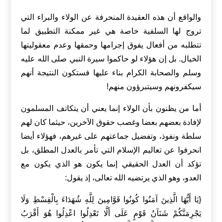
والواقع أن هذه العقيدة المنحرفة عن الولاء والبراء التي
تروج لها السلفية خاصة هي غير ممكنة التطبيق لما
تتطلبه من أفعال يفوق إجرامها وحمقها وعدم معقوليتها
الخيال. بل إن هؤلاء لو حاكموا سيرة النبي صلى الله عليه
وسلم والصحابة الكرام بناء عليها فستكون النتيجة أنهم
سيكفرونهم وسيتبرؤون منهم!
أما من يظنون بأن الولاء إنما يعني أن يتكاتف المسلمون
لإفادة بعضهم بعضا وغصب حقوق الآخرين، حيثما كان لهم
سلطة ونفوذ، وتفضيل جماعتهم على غيرهم، فهؤلاء أيضا
انحرفوا عن تعاليم الإسلام التي تأمر بالعدل المطلق، بل
تؤكد أن العدل الحقيقي إنما يكون هو الذي يكون مع
العدو، وهو الذي يرتضيه الله تعالى، إذ يقول:
{يَا أَيُّهَا الَّذِينَ آمَنُوا كُونُوا قَوَّامِينَ لِلَّهِ شُهَدَاءَ بِالْقِسْطِ وَلَا
يَجْرِمَنَّكُمْ شَنَآنُ قَوْمٍ عَلَى أَلَّا تَعْدِلُوا اعْدِلُوا هُوَ أَقْرَبُ