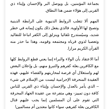
بجماعة المؤمنين، بل ويوصل البر والإحسان وإيتاء ذي
القربى إلى هؤلاء ضمن هذا النطاق.
المهم ألا تتغلب الروابط الدنيوية على الرابطة الدينية
وتصبح لها الأولوية. فالذي يفعل ذلك يكون إيمانه في خطر
شديد، وسيُستدرج تلقائيا وينزلق إلى الكفر اتباعا للتقاليد
وتعصبا لذوي قرباه ومجتمعه وقومه، وهذا ما حذر منه
القرآن الكريم مرارا.
أما الاعتقاد بأن الولاء والبراء إنما يعني قطع الروابط كلها
مع الكافرين بعلة كفرهم والتبرؤ منهم، بل وإعلان البغض
لهم واستغلال أي فرصة لمحاربتهم والقضاء عليهم، فهذه
العقيدة المنحرفة الإجرامية ليست من الإسلام في شيء
– الذي يأمر بالعدل والإحسان وإيتاء ذي القربى للناس
كافة دون تمييز- وهي متفرعة من عقيدة الجهاد المحرفة
التي تقوم على أن المسلمين إنما يجب عليهم قتال
الكافرين بعلة كفرهم، سواء كانوا معتدين أم مسالمين!