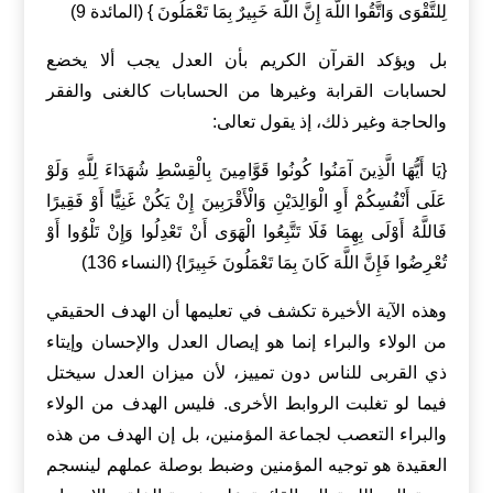
لِلتَّقْوَى وَاتَّقُوا اللَّهَ إِنَّ اللَّهَ خَبِيرٌ بِمَا تَعْمَلُونَ } (المائدة 9)
بل ويؤكد القرآن الكريم بأن العدل يجب ألا يخضع
لحسابات القرابة وغيرها من الحسابات كالغنى والفقر
والحاجة وغير ذلك، إذ يقول تعالى:
{يَا أَيُّهَا الَّذِينَ آمَنُوا كُونُوا قَوَّامِينَ بِالْقِسْطِ شُهَدَاءَ لِلَّهِ وَلَوْ
عَلَى أَنْفُسِكُمْ أَوِ الْوَالِدَيْنِ وَالْأَقْرَبِينَ إِنْ يَكُنْ غَنِيًّا أَوْ فَقِيرًا
فَاللَّهُ أَوْلَى بِهِمَا فَلَا تَتَّبِعُوا الْهَوَى أَنْ تَعْدِلُوا وَإِنْ تَلْوُوا أَوْ
تُعْرِضُوا فَإِنَّ اللَّهَ كَانَ بِمَا تَعْمَلُونَ خَبِيرًا} (النساء 136)
وهذه الآية الأخيرة تكشف في تعليمها أن الهدف الحقيقي
من الولاء والبراء إنما هو إيصال العدل والإحسان وإيتاء
ذي القربى للناس دون تمييز، لأن ميزان العدل سيختل
فيما لو تغلبت الروابط الأخرى. فليس الهدف من الولاء
والبراء التعصب لجماعة المؤمنين، بل إن الهدف من هذه
العقيدة هو توجيه المؤمنين وضبط بوصلة عملهم لينسجم