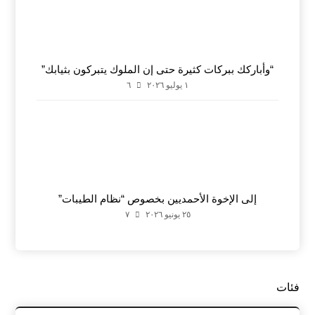
“وأباركك ببركات كثيرة حتى إن الملوك يتبركون بثيابك”
١ يوليو ٢٠٢٦
٦
إلى الإخوة الأحمديين بخصوص “نظام الطيبات”
٢٥ يونيو ٢٠٢٦
٧
فئات