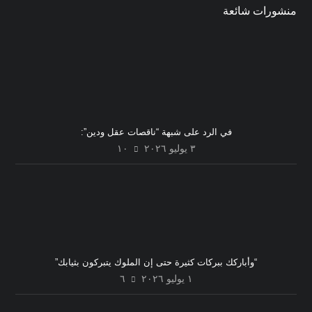
منشورات شائعة
في الرد على شبهة “ناقصات عقل ودين”:
٣ يوليو ٢٠٢٦
١٠
“وأباركك ببركات كثيرة حتى إن الملوك يتبركون بثيابك”
١ يوليو ٢٠٢٦
٦