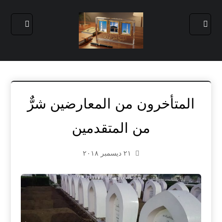
المتأخرون من المعارضين شرٌّ
من المتقدمين
٢١ ديسمبر ٢٠١٨