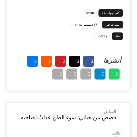
كتب بواسطة
Tamim
نشرت في
٢١ ديسمبر ٢٠١٨
فئة
مقالات
السابق
قصص من حياتي: سوء الظن عذابٌ لصاحبه
التالى