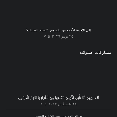
إلى الإخوة الأحمديين بخصوص “نظام الطيبات”
٢٥ يونيو ٢٠٢٦
٧
مشاركات عشوائية
أَفَلَا يَرَوْنَ أَنَّا نَأْتِي الْأَرْضَ نَنْقُصُهَا مِنْ أَطْرَافِهَا أَفَهُمُ الْغَالِبُونَ
١٨ أغسطس ٢٠١٧
٢
طبائع المرتدين من الكتاب المبين