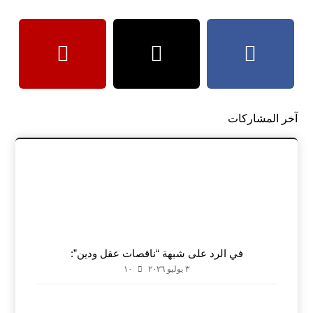
آخر المشاركات
في الرد على شبهة “ناقصات عقل ودين”:
٣ يوليو ٢٠٢٦
١٠