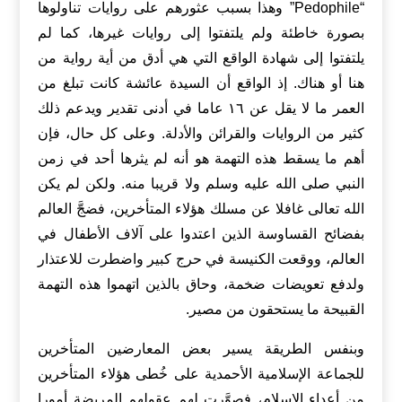
“Pedophile” وهذا بسبب عثورهم على روايات تناولوها
بصورة خاطئة ولم يلتفتوا إلى روايات غيرها، كما لم
يلتفتوا إلى شهادة الواقع التي هي أدق من أية رواية من
هنا أو هناك. إذ الواقع أن السيدة عائشة كانت تبلغ من
العمر ما لا يقل عن ١٦ عاما في أدنى تقدير ويدعم ذلك
كثير من الروايات والقرائن والأدلة. وعلى كل حال، فإن
أهم ما يسقط هذه التهمة هو أنه لم يثرها أحد في زمن
النبي صلى الله عليه وسلم ولا قريبا منه. ولكن لم يكن
الله تعالى غافلا عن مسلك هؤلاء المتأخرين، فضجَّ العالم
بفضائح القساوسة الذين اعتدوا على آلاف الأطفال في
العالم، ووقعت الكنيسة في حرج كبير واضطرت للاعتذار
ولدفع تعويضات ضخمة، وحاق بالذين اتهموا هذه التهمة
القبيحة ما يستحقون من مصير.
وبنفس الطريقة يسير بعض المعارضين المتأخرين
للجماعة الإسلامية الأحمدية على خُطى هؤلاء المتأخرين
من أعداء الإسلام، فصوَّرت لهم عقولهم المريضة أمورا