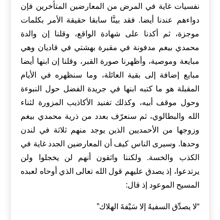
نفسيات غاية في المرض من المعارضين المتأخرين فإن
دواءهم عندنا أيضا. فقد بينَّا سابقا حقيقة الأمر بكلمات
موجزة، ثم أكدنا على شهادة الواقع، وقلنا إن والدة
محمدي بيغم مدفونة في مقبرة بهشتي في قاديان وهي
مبايعة وموصية، وأظهرنا صورة القبر، وقلنا إن ابنها أيضا
مبايع إضافة إلى بقية العائلة، وما سنظهره في الأيام
المقبلة هو ما كتبه ابنها في جريدة الفضل حول النبوءة
وحول موقف أبيه، وكذلك تفنيد الأكاذيب المزورة لثناء
الله والبطالوي، ثم سنعرّف بعدد من ذرية محمدي بيغم
وزوجها من الأحمديين الذين يوجد منهم ثلاثة في لندن
وحدها. وسيرى الناس كيف أن المعارضين الجدد غاية في
الكذب والخسة. ولكننا واثقون أنهم لن يخجلوا ولن
يرتدعوا، إذ يصدق عليهم قول الله تعالى الذي أوحاه لعبده
المسيح الموعود إذ قال:
“لا يصدِّق السفيهُ إلا سَيْفةَ الهلاك”