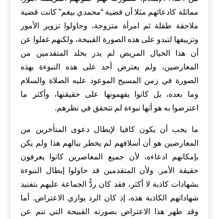
مماثلة كادعائهم مثلا أن قضية “محمدي بيغم” كانت قضية
ملاحقة طفلة ثم امرأة متزوجة، وحاولوا تزوير الأمور
وتزييفها لتبدو على هذه الصورة القبيحة، ولكنهم غفلوا عن
أن هذا الخيال المريض لم يدر بخلد المتقدمين من
المعارضين، ولم يعترض أحد على هذه النبوءة بهذه
الصورة في زمن المسيح الموعود عليه الصلاة والسلام
وما بعده، بل كانوا يفهمونها على حقيقتها، وأكثر ما
اعترضوا به هو أنها نبوءة لم تتحقق في نظرهم.
ما يجب أن يكون كافيا لإبطال دعوى المتأخرين من
المعارضين هو أن أسلافهم لم يخطر ببالهم هذا ولم يكن
بإمكانهم ادعاءه، لأن جميع المعاصرين كانوا يعرفون
حقيقة الأمر. ولأن المتقدمين قد حاولوا إبطال النبوءة
بشهادات كاذبة لا أكثر، فقد كان ردُّ الجماعة عليهم بتفنيد
شهاداتهم الكاذبة هذه، إذ كان الرد يوازي الاعتراض. أما
وقد ظهر هذا الاعتراض بصورته القبيحة التي تنم عن