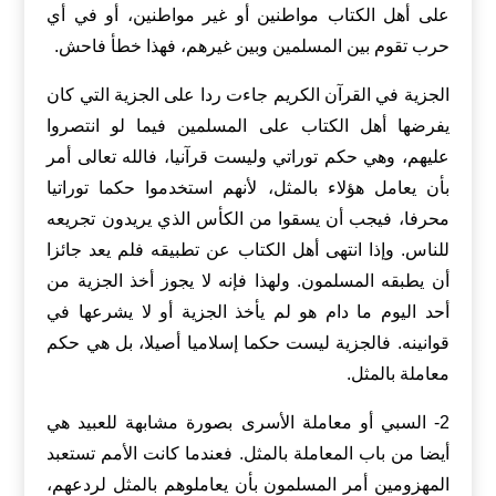
على أهل الكتاب مواطنين أو غير مواطنين، أو في أي
حرب تقوم بين المسلمين وبين غيرهم، فهذا خطأ فاحش.
الجزية في القرآن الكريم جاءت ردا على الجزية التي كان
يفرضها أهل الكتاب على المسلمين فيما لو انتصروا
عليهم، وهي حكم توراتي وليست قرآنيا، فالله تعالى أمر
بأن يعامل هؤلاء بالمثل، لأنهم استخدموا حكما توراتيا
محرفا، فيجب أن يسقوا من الكأس الذي يريدون تجريعه
للناس. وإذا انتهى أهل الكتاب عن تطبيقه فلم يعد جائزا
أن يطبقه المسلمون. ولهذا فإنه لا يجوز أخذ الجزية من
أحد اليوم ما دام هو لم يأخذ الجزية أو لا يشرعها في
قوانينه. فالجزية ليست حكما إسلاميا أصيلا، بل هي حكم
معاملة بالمثل.
2- السبي أو معاملة الأسرى بصورة مشابهة للعبيد هي
أيضا من باب المعاملة بالمثل. فعندما كانت الأمم تستعبد
المهزومين أمر المسلمون بأن يعاملوهم بالمثل لردعهم،