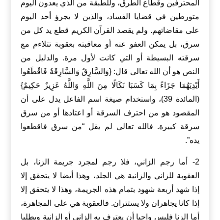
المحترفين وقطاع الطرق، وللطبقة من الذي يعدون اليوم
متورطين في قضايا الفساد، والذين لا يجرؤ أحد اليوم
على مقاضاتهم. ولم يقصد القرآن الكريم قطع يد كل من
سرق، بل يمكن العفو عنه أو معاقبته بعقوبة تتلاءم مع
سرقته البسيطة أو التي كانت لأول مرة. والدليل من
النص هو أن الله تعالى قال: {وَالسَّارِقُ وَالسَّارِقَةُ فَاقْطَعُوا
أَيْدِيَهُمَا جَزَاءً بِمَا كَسَبَا نَكَالًا مِنَ اللَّهِ وَاللَّهُ عَزِيزٌ حَكِيمٌ}
(المائدة 39)، واستخدام صيغة اسم الفاعل يدل على أن
المقصود هو من احترف السرقة أو اعتادها أو من سرق
سرقة كبيرة. فالله تعالى لم يقل “من سرق فاقطعوا
يده”.
2- أما رجم الزاني، فلا رجم لمجرد جريمة الزنا، بل
العقوبة للزاني والزانية هي الجلد، وهذا أيضا لا يتحقق إلا
إذا شهد أربعة شهود بتمام هذه الجريمة، وهذا لا يتحقق إلا
إذا كانا يجاهران ولا يستتران. فالعقوبة هي على المجاهرة،
أما الزنا فليس واجبا أن يعترف به الزاني أو الزانية ويطلبا