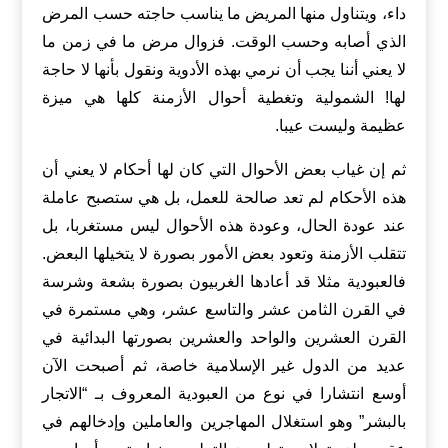
داء، ويتناول منها المريض ما يناسب حاجته حسب المرض
الذي أصابه وحسب الوقت. فزوال مرض ما في زمن ما
لا يعني أننا يجب أن نرمي بهذه الأدوية ونقول بأنها لا حاجة
لها! الشمولية وتغطية أحوال الأزمنة كلها هي ميزة
عظيمة وليست عيبا.
ثم إن غياب بعض الأحوال التي كان لها أحكام لا يعني أن
هذه الأحكام لم تعد صالحة للعمل، بل هي ستصبح عاملة
عند عودة الحال، وعودة هذه الأحوال ليس مستغربا، بل
تتقلب الأزمنة وتعود بعض الأمور بصورة لا يتخيلها البعض.
فالعبودية مثلا قد أعادها الغربيون بصورة بشعة وشرسة
في القرن الثامن عشر والتاسع عشر، وهي مستمرة في
القرن العشرين والواحد والعشرين بصورتها البدائية في
عديد من الدول غير الإسلامية خاصة، ثم أصبحت الآن
أوسع انتشارا في نوع من العبودية المعروف بـ “الاتجار
بالبشر” وهو استغلال المهاجرين والعاملين وإدخالهم في