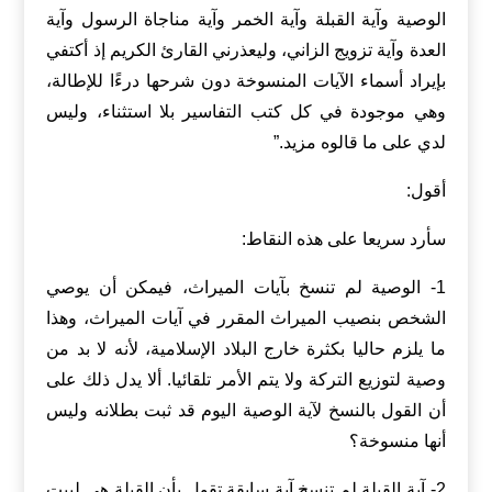
الوصية وآية القبلة وآية الخمر وآية مناجاة الرسول وآية
العدة وآية تزويج الزاني، وليعذرني القارئ الكريم إذ أكتفي
بإيراد أسماء الآيات المنسوخة دون شرحها درءًا للإطالة،
وهي موجودة في كل كتب التفاسير بلا استثناء، وليس
لدي على ما قالوه مزيد.”
أقول:
سأرد سريعا على هذه النقاط:
1- الوصية لم تنسخ بآيات الميراث، فيمكن أن يوصي
الشخص بنصيب الميراث المقرر في آيات الميراث، وهذا
ما يلزم حاليا بكثرة خارج البلاد الإسلامية، لأنه لا بد من
وصية لتوزيع التركة ولا يتم الأمر تلقائيا. ألا يدل ذلك على
أن القول بالنسخ لآية الوصية اليوم قد ثبت بطلانه وليس
أنها منسوخة؟
2- آية القبلة لم تنسخ آية سابقة تقول بأن القبلة هي لبيت