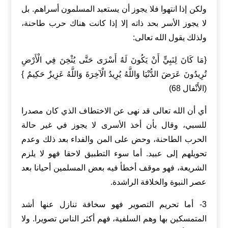
ولكن إذا انتهوا فلا يجوز أن يستعبد المسلمون أسراهم. بل
لا يجوز الأسر بحد ذاته إلا إذا كانت هناك حرب طاحنة،
ولذلك يقول الله تعالى:
{مَا كَانَ لِنَبِيٍّ أَنْ يَكُونَ لَهُ أَسْرَى حَتَّى يُثْخِنَ فِي الْأَرْضِ
تُرِيدُونَ عَرَضَ الدُّنْيَا وَاللَّهُ يُرِيدُ الْآخِرَةَ وَاللَّهُ عَزِيزٌ حَكِيمٌ }
(الأَنْفال 68)
أي أن الله تعالى قد نهى عن الاختطاف الذي كان مصدرا
للسبي، وقال بأن أخذ الأسرى لا يجوز في غير حالة
الحرب الطاحنة، وحض على المن والفداء بعد ذلك وعدم
تحويلهم إلى عبيد. أما سوء التطبيق لاحقا فهو لا يلزم
الشريعة، فهو موقف أخطأ فيه بعض المسلمين أحيانا بعد
عصر النبوة والخلافة الراشدة.
3- أما تحريم التصوير فهو سخافة تنازل عنها أشد
المتمسكين بها وهم السلفية، فهم أكثر الناس تصويرا. ولا