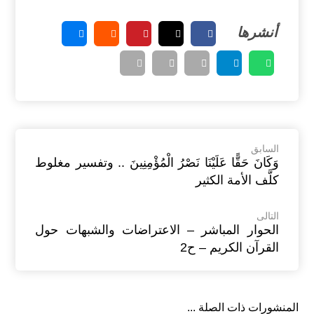
السابق
وَكَانَ حَقًّا عَلَيْنَا نَصْرُ الْمُؤْمِنِينَ .. وتفسير مغلوط
كلَّف الأمة الكثير
التالى
الحوار المباشر – الاعتراضات والشبهات حول
القرآن الكريم – ح2
المنشورات ذات الصلة ...