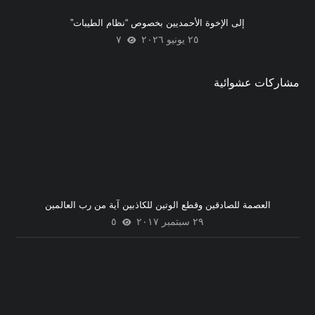
إلى الإخوة الأحمديين بخصوص “نظام الطيبات”
٢٥ يونيو ٢٠٢٦
٧
مشاركات عشوائية
العصمة للصادقين وقطع الوتين للكاذبين آية من رب العالمين
٢٩ سبتمبر ٢٠١٧
٥