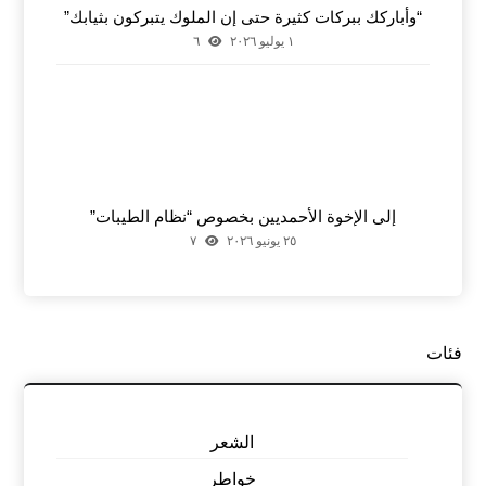
“وأباركك ببركات كثيرة حتى إن الملوك يتبركون بثيابك”
١ يوليو ٢٠٢٦
٦
إلى الإخوة الأحمديين بخصوص “نظام الطيبات”
٢٥ يونيو ٢٠٢٦
٧
فئات
الشعر
خواطر