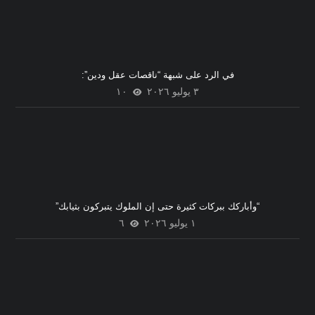
في الرد على شبهة “ناقصات عقل ودين”:
٣ يوليو ٢٠٢٦
١٠
“وأباركك ببركات كثيرة حتى إن الملوك يتبركون بثيابك”
١ يوليو ٢٠٢٦
٦