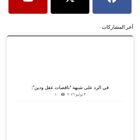
آخر المشاركات
في الرد على شبهة “ناقصات عقل ودين”:
٣ يوليو ٢٠٢٦
١٠