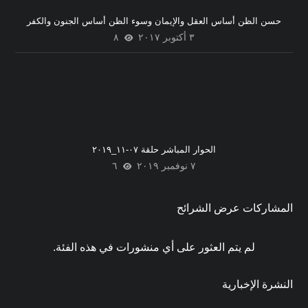
حسن الظن أساس العقل والإيمان وسوء الظن أساس الجنون والكفر
٣ أكتوبر ٢٠١٧
٨
الحوار المباشر حلقة ٠٧-١١_٢٠١٩
٧ نوفمبر ٢٠١٩
٦
المشاركات عرض الشرائح
لم يتم العثور على أي منشورات في هذه الفئة.
النشرة الإخبارية