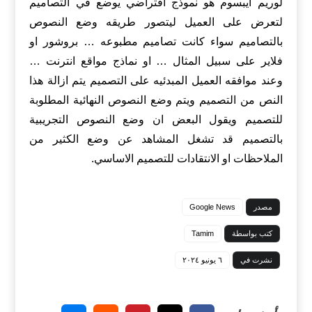
لوريم ايبسوم هو نموذج افتراضي يوضع في التصاميم
لتعرض على العميل ليتصور طريقه وضع النصوص
بالتصاميم سواء كانت تصاميم مطبوعه … بروشور او
فلاير على سبيل المثال … او نماذج مواقع انترنت …
وعند موافقه العميل المبدئيه على التصميم يتم ازالة هذا
النص من التصميم ويتم وضع النصوص النهائية المطلوبة
للتصميم ويقول البعض ان وضع النصوص التجريبية
بالتصميم قد تشغل المشاهد عن وضع الكثير من
الملاحظات او الانتقادات للتصميم الاساسي.
مصدر
Google News
كتب بواسطة
Tamim
نشرت في
٦ يونيو ٢٠٢٤