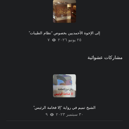
إلى الإخوة الأحمديين بخصوص “نظام الطيبات”
٢٥ يونيو ٢٠٢٦
٧
مشاركات عشوائية
الشيخ تميم في رواية “إلا فخامة الرئيس”
٣٠ سبتمبر ٢٠٢٣
٩