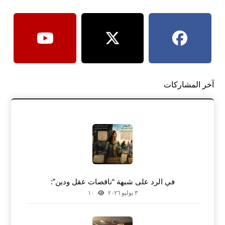
آخر المشاركات
في الرد على شبهة “ناقصات عقل ودين”:
٣ يوليو ٢٠٢٦
١٠