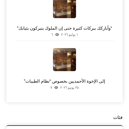
“وأباركك ببركات كثيرة حتى إن الملوك يتبركون بثيابك”
١ يوليو ٢٠٢٦
٦
إلى الإخوة الأحمديين بخصوص “نظام الطيبات”
٢٥ يونيو ٢٠٢٦
٧
فئات