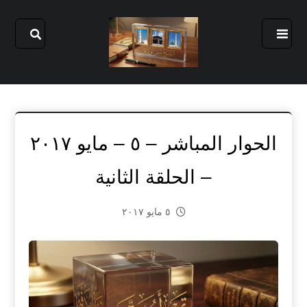
الحوار المباشر – ٥ – مايو ٢٠١٧
– الحلقة الثانية
٥ مايو ٢٠١٧