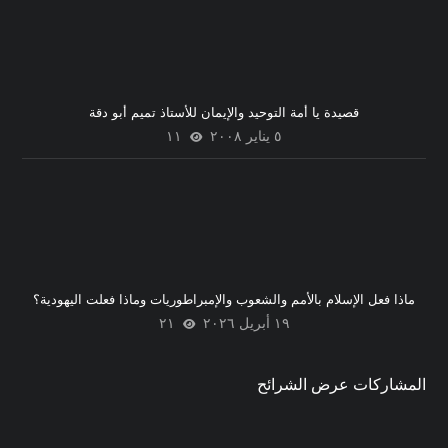
قصيدة يا أمة التوحيد والإيمان للأستاذ تميم أبو دقة
٥ يناير ٢٠٠٨
١١
ماذا فعل الإسلام بالأمم والشعوب والإمبراطوريات وماذا فعلت اليهودية؟
١٩ أبريل ٢٠٢٦
٢١
المشاركات عرض الشرائح