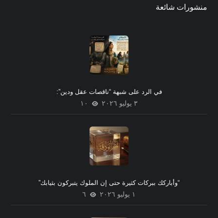
منشورات شائعة
في الرد على شبهة “ناقصات عقل ودين”:
٣ يوليو ٢٠٢٦
١٠
“وأباركك ببركات كثيرة حتى إن الملوك يتبركون بثيابك”
١ يوليو ٢٠٢٦
٦