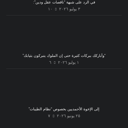
في الرد على شبهة “ناقصات عقل ودين”:
٣ يوليو ٢٠٢٦
١٠
“وأباركك ببركات كثيرة حتى إن الملوك يتبركون بثيابك”
١ يوليو ٢٠٢٦
٦
إلى الإخوة الأحمديين بخصوص “نظام الطيبات”
٢٥ يونيو ٢٠٢٦
٧