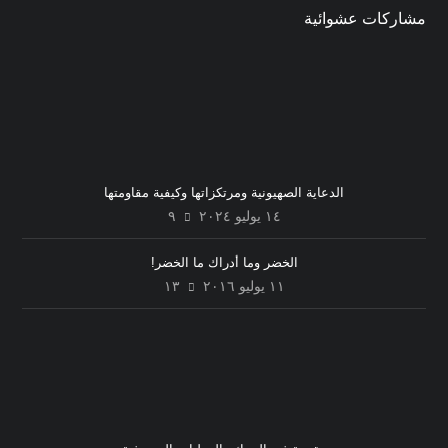
مشاركات عشوائية
الدعاية الصهيونية ومرتكزاتها وكيفية مقاومتها
١٤ يوليو ٢٠٢٤
٩
الخضر وما أدراك ما الخضر!
١١ يوليو ٢٠١٦
١٣