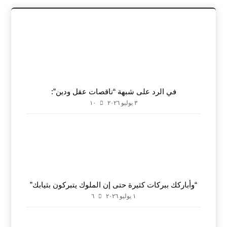
في الرد على شبهة “ناقصات عقل ودين”:
٣ يوليو ٢٠٢٦
١٠
“وأباركك ببركات كثيرة حتى إن الملوك يتبركون بثيابك”
١ يوليو ٢٠٢٦
٦