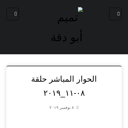
الحوار المباشر حلقة
٠٨-١١_٢٠١٩
٨ نوفمبر ٢٠١٩