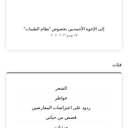
إلى الإخوة الأحمديين بخصوص “نظام الطيبات”
٢٥ يونيو ٢٠٢٦
٧
فئات
الشعر
خواطر
ردود على اعتراضات المعارضين
قصص من حياتي
مرئيات