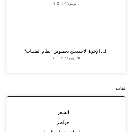
١ يوليو ٢٠٢٦
٦
إلى الإخوة الأحمديين بخصوص “نظام الطيبات”
٢٥ يونيو ٢٠٢٦
٧
فئات
الشعر
خواطر