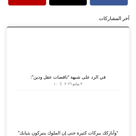
آخر المشاركات
في الرد على شبهة “ناقصات عقل ودين”:
٣ يوليو ٢٠٢٦
١٠
“وأباركك ببركات كثيرة حتى إن الملوك يتبركون بثيابك”