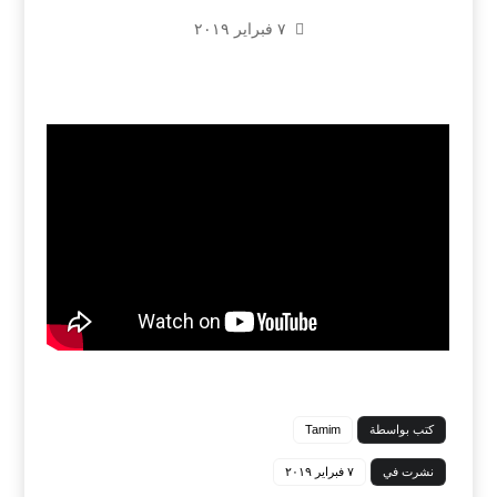
٧ فبراير ٢٠١٩
كتب بواسطة
Tamim
نشرت في
٧ فبراير ٢٠١٩