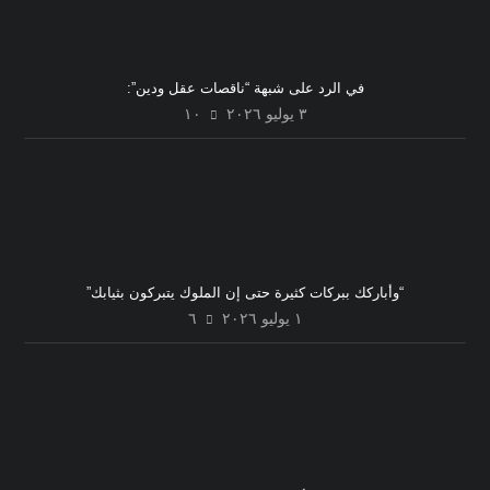
في الرد على شبهة “ناقصات عقل ودين”:
٣ يوليو ٢٠٢٦
١٠
“وأباركك ببركات كثيرة حتى إن الملوك يتبركون بثيابك”
١ يوليو ٢٠٢٦
٦