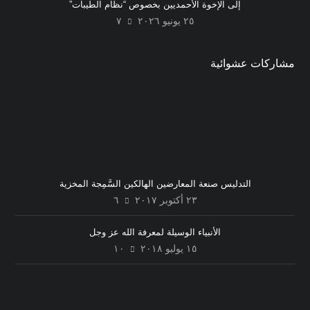
إلى الإخوة الأحمديين بخصوص “نظام الطيبات”
٢٥ يونيو ٢٠٢٦
٧
مشاركات عشوائية
التدليس صنعة المعارضين الهالكين السَّمِجة المخزية
٢٣ أكتوبر ٢٠١٧
٦
الأنبياء الوسيلة لمعرفة الله عز وجل
١٥ يوليو ٢٠١٨
١٠