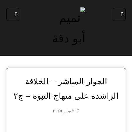
الحوار المباشر – الخلافة
الراشدة على منهاج النبوة – ج٢
٢ يونيو ٢٠٢٥