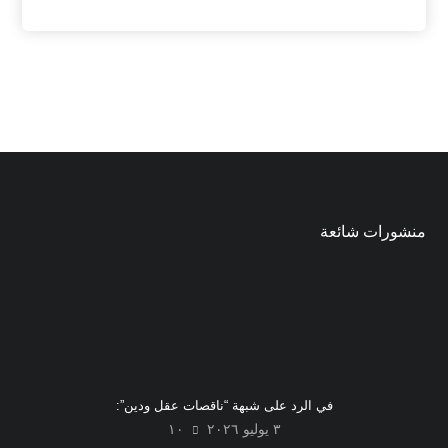
منشورات شائعة
في الرد على شبهة “ناقصات عقل ودين”:
٣ يوليو ٢٠٢٦
١٠