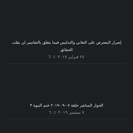
إصرار المعترض على التغابي والتدليس فيما يتعلق بالتفاسير لن يقلب
الحقائق
٢٤ فبراير ٢٠١٧
٦
الحوار المباشر حلقة ٠٧-٠٩-٢٠١٩ ختم النبوة ٣
٧ سبتمبر ٢٠١٩
٦