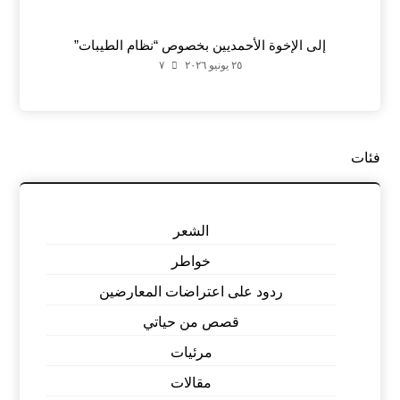
إلى الإخوة الأحمديين بخصوص “نظام الطيبات”
٢٥ يونيو ٢٠٢٦
٧
فئات
الشعر
خواطر
ردود على اعتراضات المعارضين
قصص من حياتي
مرئيات
مقالات