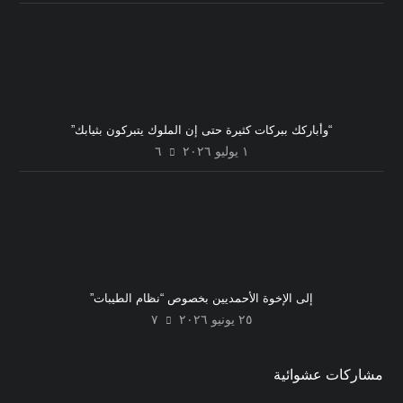
“وأباركك ببركات كثيرة حتى إن الملوك يتبركون بثيابك”
١ يوليو ٢٠٢٦
٦
إلى الإخوة الأحمديين بخصوص “نظام الطيبات”
٢٥ يونيو ٢٠٢٦
٧
مشاركات عشوائية