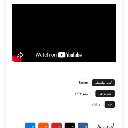
كتب بواسطة
Tamim
نشرت في
٢ يونيو ٢٠٢٥
فئة
مرئيات