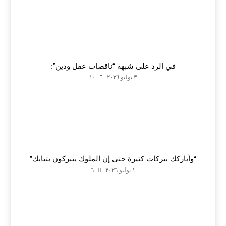
في الرد على شبهة “ناقصات عقل ودين”:
٣ يوليو ٢٠٢٦
١٠
“وأباركك ببركات كثيرة حتى إن الملوك يتبركون بثيابك”
١ يوليو ٢٠٢٦
٦