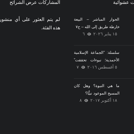
 عشوائية
المشاركات عرض الشرائح
لم يتم العثور على أي منشو
الحوار المباشر – البيعة
خارطة طريق إلى الله – ح٧
هذه الفئة.
١٥ يناير ٢٠٢٦
٦
سلسلة: “الجماعة الإسلامية
الأحمدية؛ نبوءات تحققت”
٥ أغسطس ٢٠١٦
٧
{٥}
ما هي النبوة؟ وهل كان
المسيح الموعود نبيًّا؟
١٨ أكتوبر ٢٠١٧
٨