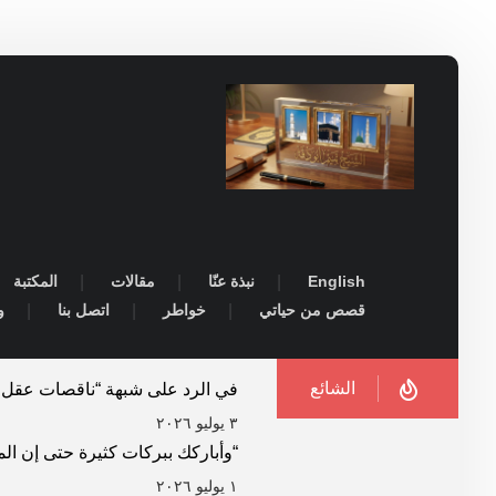
English
نبذة عنّا
مقالات
المكتبة
قصص من حياتي
خواطر
اتصل بنا
و
الشائع
في الرد على شبهة “ناقصات عقل و
٣ يوليو ٢٠٢٦
“وأباركك ببركات كثيرة حتى إن الم
١ يوليو ٢٠٢٦