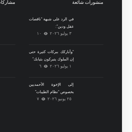
منشورات شائعة
مشاركات
في الرد على شبهة “ناقصات
عقل ودين”:
٣ يوليو ٢٠٢٦
١٠
“وأباركك ببركات كثيرة حتى
إن الملوك يتبركون بثيابك”
١ يوليو ٢٠٢٦
٦
إلى الإخوة الأحمديين
بخصوص “نظام الطيبات”
٢٥ يونيو ٢٠٢٦
٧