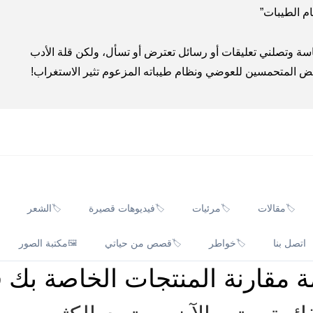
م الطيبات”
 وتصلني تعليقات أو رسائل تعترض أو تسأل، ولكن قلة الأدب
عض المتحمسين للعوضي ونظام طيباته المزعوم تثير الاستغراب!
مقالات
مرئيات
فيديوهات قصيرة
الشعر
🏷️
🏷️
🏷️
🏷️
اتصل بنا
خواطر
قصص من حياتي
مكتبة الصور
🖼️
🏷️
🏷️
ة مقارنة المنتجات الخاصة بك ف