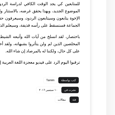
للمتابعين كي يجد الوقت الكافي لدراسة الردود
الموضوع الجديد، وبهذا يحقق غرضه، بالاستتا
الإخوة يتابعون وسيتابعون الردود، وسيعرفون حق
الجماعة فسنسقط على رأسه قذيفة، وسيعلم الذين
باختصار، لقد انسلخ من آيات الله وأتبعه الشيط
المخلصين الذين لم ولن يتأثروا بشبهاته، ولقد 
على كل حال، ولكننا له بالمرصاد إن شاء الله.
ترقبوا اليوم الرد على فيديو معجزة اللغة العربية إ
كتب بواسطة
Tamim
نشرت في
١٠ سبتمبر ٢٠١٦
فئة
مقالات