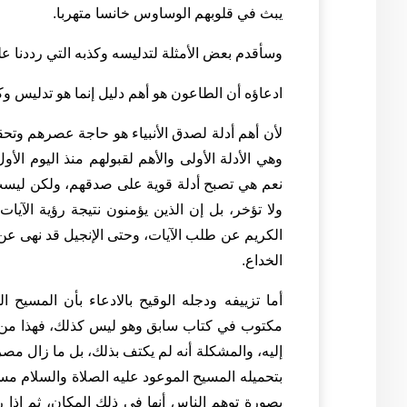
يبث في قلوبهم الوساوس خانسا متهربا.
وسأقدم بعض الأمثلة لتدليسه وكذبه التي رددنا علي
ادعاؤه أن الطاعون هو أهم دليل إنما هو تدليس وك
لأن أهم أدلة لصدق الأنبياء هو حاجة عصرهم وتح
وهي الأدلة الأولى والأهم لقبولهم منذ اليوم الأ
نعم هي تصبح أدلة قوية على صدقهم، ولكن ليست 
ولا تؤخر، بل إن الذين يؤمنون نتيجة رؤية الآيا
الكريم عن طلب الآيات، وحتى الإنجيل قد نهى عن 
الخداع.
أما تزييفه ودجله الوقيح بالادعاء بأن المسيح 
مكتوب في كتاب سابق وهو ليس كذلك، فهذا من الا
إليه، والمشكلة أنه لم يكتف بذلك، بل ما زال مصر
بتحميله المسيح الموعود عليه الصلاة والسلام مس
بصورة توهم الناس أنها في ذلك المكان، ثم إذا