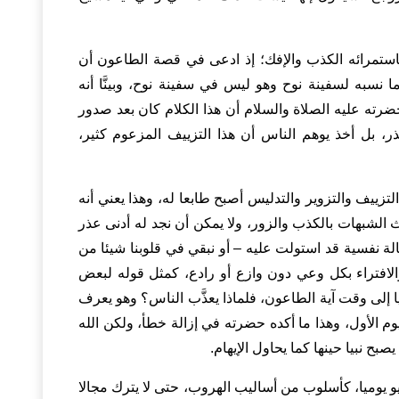
 باستمرائه الكذب والإفك؛ إذ ادعى في قصة الطاعون أن
ا نسبه لسفينة نوح وهو ليس في سفينة نوح، وبينَّا أنه
ضرته عليه الصلاة والسلام أن هذا الكلام كان بعد صدور
تذر، بل أخذ يوهم الناس أن هذا التزييف المزعوم كثير،
زييف والتزوير والتدليس أصبح طابعا له، وهذا يعني أنه
 الشبهات بالكذب والزور، ولا يمكن أن نجد له أدنى عذر
لة نفسية قد استولت عليه – أو نبقي في قلوبنا شيئا من
والافتراء بكل وعي دون وازع أو رادع، كمثل قوله لبعض
ا إلى وقت آية الطاعون، فلماذا يعذَّب الناس؟ وهو يعرف
اليوم الأول، وهذا ما أكده حضرته في إزالة خطأ، ولكن الله
يو يوميا، كأسلوب من أساليب الهروب، حتى لا يترك مجالا