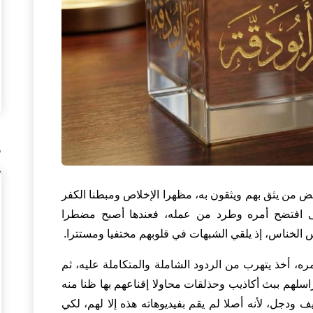
ف
ض من يثق بهم ويثقون به، مظهرا الإخلاص ومبطنا الكفر
تى افتضح أمره وطرد من عمله، فعندها أصبح مضطرا
س الخناس، إذ يلقي الشبهات في قلوبهم مختفيا ومستترا.
ره، أخذ يتهرب من الردود الشاملة والمتكاملة عليه، ثم
اسلهم ببث أكاذيب وحذلقات محاولا إقناعهم بها ظنا منه
ف ودجل، لأنه أصلا لم يقم بفيديوهاته هذه إلا لهم، لكي