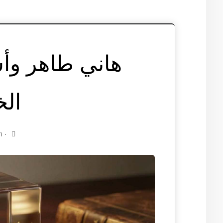
هاني طاهر و
ال
١٠ سبتمبر ٢٠١٦