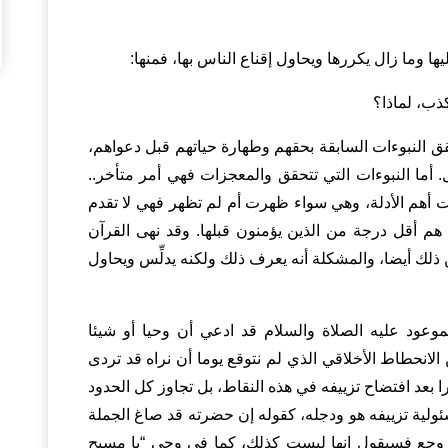
ها وما زال يكررها ويحاول إقناع الناس بها، فمنها:
ذب، لماذا؟
قق النبوءات السابقة بحقهم وطهارة حياتهم قبل دعواهم،
ول. أما النبوءات التي تتحقق والمعجزات فهي أمر متأخر..
أهم الأدلة، وهي سواء ظهرت أم لم تظهر فهي لا تقدم
ت هم أقل درجة من الذين يؤمنون قبلها. وقد نهى القرآن
ذلك أيضا، والمشكلة أنه يعرف ذلك ولكنه يدلِّس ويحاول
الموعود عليه الصلاة والسلام قد ادعي أن وحيا أو شيئا
نحطاط الأخلاقي الذي لم نتوقع يوما أن نراه قد تردى
ا بعد افتضاح تزييفه في هذه النقاط، بل تجاوز كل الحدود
ئولية تزييفه هو ودجله، كقوله إن حضرته قد صاغ الجملة
 روجع فسيقول إنها ليست كذلك، كما في وحي “يا مسيح