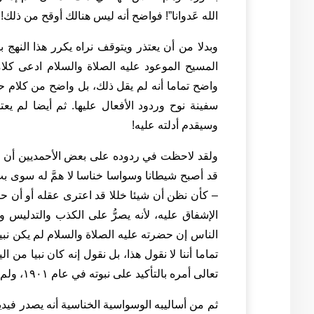
الله عَدوانا”! فواضح أنه ليس هنالك أوقح من ذلك!
وبدلا من أن يعتذر ويتوقف نراه يكرر هذا النهج
المسيح الموعود عليه الصلاة والسلام ادعى كلام
واضح تماما أنه لم يقل ذلك، بل واضح من كلام ح
سفينة نوح وردود الأفعال عليها. ثم أيضا لم يع
وسيقدم أدلته عليه!
ولقد لاحظت في ردوده على بعض الأحمديين أن الت
قد أصبح شيطانا وسواسا خناسا لا همَّ له سوى بث
– كأن نظن أن شيئا خللا قد اعترى عقله أو أن حا
الإشفاق عليه، لأنه يصرُّ على الكذب والتدليس 
الناس إن حضرته عليه الصلاة والسلام لم يكن نبي
تماما أننا لا نقول هذا، بل نقول إنه كان نبيا من 
تعالى أمره بالتأكيد على نبوته في عام ١٩٠١، ولم يصبح نبيا حينها كما يحاول الإيهام.
ثم من أساليبه الوسواسية الخناسية أنه يصدر فيد