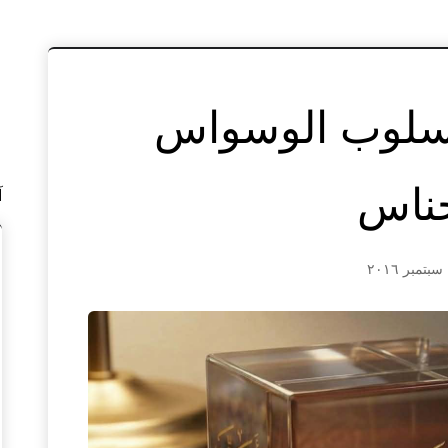
أسلوب الوسواس
خناس
آ