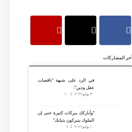
خر المشاركات
في الرد على شبهة “ناقصات
عقل ودين”:
٣ يوليو ٢٠٢٦
١٠
“وأباركك ببركات كثيرة حتى إن
الملوك يتبركون بثيابك”
١ يوليو ٢٠٢٦
٦