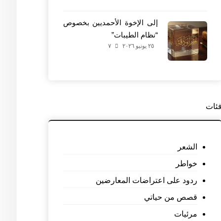
إلى الإخوة الأحمديين بخصوص
“نظام الطيبات”
٢٥ يونيو ٢٠٢٦
٧
ئات
الشعر
خواطر
ردود على اعتراضات المعارضين
قصص من حياتي
مرئيات