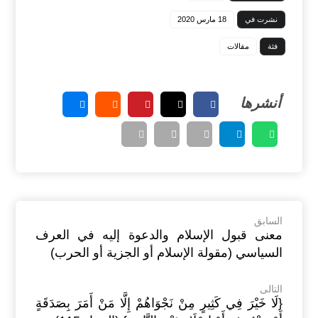
نشرت في
18 مارس 2020
فئة
مقالات
السابق
معنى قبول الإسلام والدعوة إليه في العرف
السياسي (مقولة الإسلام أو الجزية أو الحرب)
التالى
{لَا خَيْرَ فِي كَثِيرٍ مِنْ نَجْوَاهُمْ إِلَّا مَنْ أَمَرَ بِصَدَقَةٍ