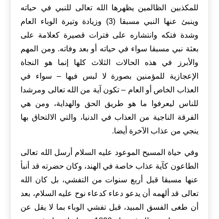
للمكذبين الظالمين يظهرها الله تعالى للنبي في حياته
وينبئ عنها النبي مسبقا (3) وزيادة وتيرة الوباء العام
وشدة فتكه وانتشاره على فترات قصيرة كعلامة على
بعثة نبي مسبقا سواء في حياته أو بعد وفاته. ومن المهم
والأبرز في هذه الحالات الثلاث كلها إنما هو النجاة
الإعجازية للمؤمنين بصورة لا لبس فيها – سواء في
العذاب الخاص أو العام – تكون آية من الله تعالى ومرشدا
للناس ليعرفوا ما هو طريق الحق والهداية، ومن هي
الفرقة الناجية من العذاب في الدنيا، والتي الالتحاق بها
ينجي من عذاب الآخرة أيضا.
وفي حياة المسيح الموعود عليه السلام أرسل الله تعالى
الطاعون كآية عذاب خاصة في الهند، وكان حضرته قد أنبأ
عنها مسبقا قبل أربع سنوات من التفشي، بل كان الله
تعالى قد ألهمه أن يدعو دعاء كدعاء نوح عليه السلام، بعد
أن طغى الفسق المبيد، قبل تفشي الوباء بما لا يقل عن