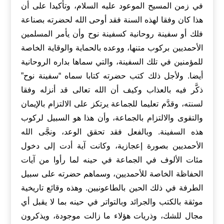
في زمن المسيح الموعود عليه السلام، وتأكيدا على أن
هذا كان وفقا لهذه السنة فقد أوحى الله لحضرته بصناعة
فلك أو سفينة روحانية كسفينة نوح وأن يأمر المسلمين
الأحمديين بركوب متنها، ووعده بالحماية والوقاية الخاصة
للمؤمنين في تلك السفينة، والتي سماها بداره الروحانية
أيضا. ولأجل ذلك كتب حضرته كتابا سماه “سفينة نوح”
ذكَّر فيه بالعذاب وكيف أن الله تعالى قد أنزله وفقا
لسنته، وقدَّم تعليما للجماعة يرتكز على الالتزام بالإيمان
والتقوى والالتزام بالجماعة، وأن هذا هو السبيل لركوب
هذه السفينة. وبالفعل فقد تحقق الوعد، ونجَّى الله
الأحمديين بصورة إعجازية، وكانت آية أدت إلى دخول
مئات الألوف في الجماعة في حينه لما رأوا من آيات
الحفاظة الخاصة للأحمديين، وسماهم حضرته على سبيل
الطرفة في ذلك الحين بالطاعونيين. وهذه وقائع تاريخية
موثقة بالكتب والجرائد وبالتواتر في حينه بما لا يقبل أي
مجال للشك، وذريات هؤلاء ما زالت موجودة، ويذكرون