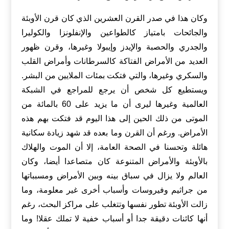
وكان هذا في صدر القرن العشرين الذي كان قرن الأوبئة
والجائحات بامتياز كالطواعين والإنفلونزا والكوليرا
والجدري والحصبة والإيدز وإيبولا وغيرها، وقرن ظهور
العديد من الأمراض الفتاكة كالسرطانات وأمراض القلب
والسكري وغيرها، والتي فتكت بمئات الملايين من البشر.
ويستطيع كل شخص أن يرجع للمراجع في الشبكة
العالمية وغيرها ليرى أن ما يزيد على 60 بالمائة من
الموتى من ذلك الحين إلى هذا اليوم قد فتكت بهم هذه
الأمراض. ورغم أن القرن وما بعده قد شهد زيادة سكانية
هائلة وتحسنا في الصحة العامة، إلا أن الموت والهلاك
بالأوبئة والأمراض المتنوعة كان متصاعدا أيضا، وكان
العالم ولا يزال في سباق بينه وبين الأمراض ومسبباتها
من جراثيم وفيروسات وأسباب أخرى غير معلومة، وما
زالت الأوبئة تطور نفسها وتتغلب على مراكز البحث، رغم
أنها كائنات دقيقة جدا أو أسباب خفية لا تملك عقلا! وما