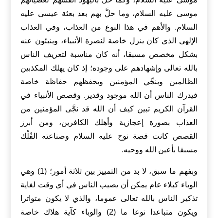
موسى عليه السلام، وما حلَّ بهم بعد بعثة عيسى عليه
السلام. والأهم في هذا النوع من العذاب، وفي العذاب
الإلهي الذي كان ينزل خاصة لنصرة الأنبياء، وينبئون عنه
بشكل مخصص مسبقا، أنه كان مناسبة لتعريف الناس
بالله تعالى وإشهادهم على وجوده؛ إذ كان يهلك المكذبين
الظالمين وينجِّي المؤمنين ويحفظهم حفاظة خاصة
فيدرك الناس أن الله موجود وقدير. وقصص الأنبياء في
القرآن الكريم تبين كيف أن الله قد نجَّى المؤمنين من
العذاب بصورة إعجازية وأهلك الكافرين، ومن أبرز
القصص كانت قصة نوح عليه السلام وصناعته الفُلْك
مسبقا بأعين الله ووحيه.
وبفهم ما سبق، لا بد من التمييز بين ثلاثة أمور؛ (1) وهي
الوباء كبلاء عام يمكن أن يصيب الناس في أي وقت لغاية
تذكير الناس بالله تعالى عموما، والذي لا يكون متواترا
ويكون متباعدا نوعا ما (2) والوباء كآية هلاك خاصة