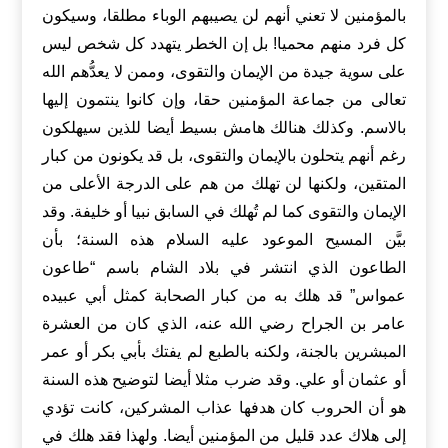
بالمؤمنين لا تعني أنهم لن يصيبهم الوباء مطلقا، وسيكون
كل فرد منهم محميا! بل إن الخطر يتهدد كل شخص ليس
على سوية جيدة من الإيمان والتقوى، وممن لا يعدُّهم الله
تعالى من جماعة المؤمنين حقا، وإن كانوا ينتمون إليها
بالاسم. وكذلك هنالك هامش بسيط أيضا للذين سيهلكون
رغم أنهم يتحلون بالإيمان والتقوى، بل قد يكونون من كبار
المتقين، ولكنها لن تهلك من هم على الدرجة الأعلى من
الإيمان والتقوى كما لم تُهلك في السابق نبيا أو خليفة. وقد
بيَّن المسيح الموعود عليه السلام هذه السنة؛ بأن
الطاعون الذي انتشر في بلاد الشام باسم “طاعون
عمواس” قد هلك به من كبار الصحابة كمثل أبي عبيده
عامر بن الجراح رضي الله عنه، الذي كان من العشرة
المبشرين بالجنة، ولكنه بالطبع لم يفتك بأبي بكر أو عمر
أو عثمان أو علي. وقد ضرب مثلا أيضا لتوضيح هذه السنة
هو أن الحروب كان هدفها عذاب المشركين، كانت تؤدي
إلى هلاك عدد قليل من المؤمنين أيضا. ولهذا فقد هلك في