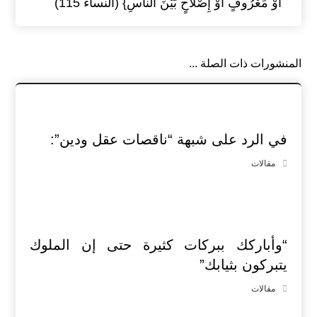
أَوْ مَعْرُوفٍ أَوْ إِصْلَاحٍ بَيْنَ النَّاسِ} (النساء 115)
المنشورات ذات الصلة ...
في الرد على شبهة “ناقصات عقل ودين”:
مقالات
“وأباركك ببركات كثيرة حتى إن الملوك
يتبركون بثيابك”
مقالات