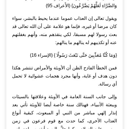
وَالضَّرَّاءِ لَعَلَّهُمْ يَضَّرَّعُونَ} (الأَعراف 95)
ويقول تعالى إن العذاب عموما عندما يحيط بالبشر، سواء
كان مرضا أو غيره، فإنما هو علامة على أن الله تعالى قد
بعث رسولا لهم مسبقا، لكي ينقذهم منه، وأنهم بغفلتهم
عنه أو تكذيبهم له ينالهم ما ينالهم:
{وَمَا كُنَّا مُعَذِّبِينَ حَتَّى نَبْعَثَ رَسُولًا } (الإسراء 16)
فمن الخطأ الفادح الظن أن الأوبئة والأمراض تنتشر هكذا
دون هدف أو غاية، وأنها مجرد هجمات عشوائية لا تحمل
أي رسالة.
وإلى جانب السنة العامة في الأوبئة وعلاقتها بالسيئات
وببعثة الأنبياء، فهنالك سنة خاصة أيضا للأوبئة تأتي بعد
إنذار إلهي مباشر من النبي أو المبعوث، كبقية أنواع
العذاب الأخرى، كما حدث مع قوم فرعون في زمن
موسى عليه السلام، وكما حلَّ باليهود أنفسهم لعصيانهم