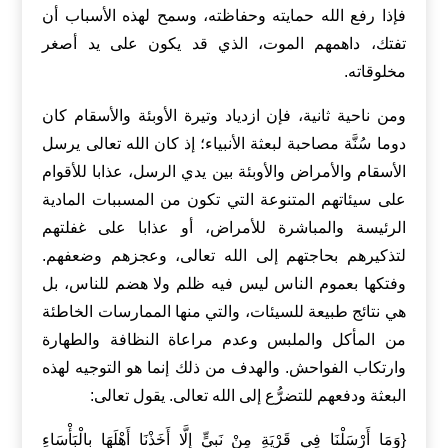
فإذا رفع الله حمايته وحفاظته، وسمح لهذه الأسباب أن
تفتك، داهمهم الموت، الذي قد يكون على يد أصغر
مخلوقاته.
ومن ناحية ثانية، فإن ازدياد وتيرة الأوبئة والأسقام كان
دوما سُنَّة مصاحبة لبعثة الأنبياء؛ إذ كان الله تعالى يرسل
الأسقام والأمراض والأوبئة بين يدي الرسل، عذابا للأقوام
على سيئاتهم المتنوعة التي تكون من المسببات المادية
الرئيسة والمباشرة للأمراض، أو عذابا على غفلتهم
لتذكيرهم بحاجتهم إلى الله تعالى، وعجزهم وضعفهم.
وفتكها بعموم الناس ليس فيه ظلم ولا هضم للناس، بل
هي نتائج طبيعة للسيئات، والتي منها الممارسات الخاطئة
من المأكل والملبس وعدم مراعاة النظافة والطهارة
وارتكاب الفواحش. والهدف من ذلك إنما هو التوجيه لهذه
البعثة ودفعهم للتضرُّع إلى الله تعالى. يقول تعالى:
{وَمَا أَرْسَلْنَا فِي قَرْيَةٍ مِنْ نَبِيٍّ إِلَّا أَخَذْنَا أَهْلَهَا بِالْبَأْسَاءِ