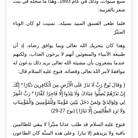
سبع سنوات، وذلك في عام 1893، وهذا ما سجله في بيت
شعر بالعربية:
فلما طغى الفسق المبيد بسيله.. تمنيت لو كان الوباء
المتبِّرُ
وهذا كان بتحريك الله تعالى وبما يوافق رضاه، إذ أن
طبيعة الأنبياء والمبعوثين أنهم لا يرجون العذاب، ولكنهم
عندما يشعرون بأن مشيئة الله تعالى تريد ذلك يدعون له
موافقةً لأمر الله تعالى وقضائه. فنوح عليه السلام قال:
{ وَقَالَ نُوحٌ رَبِّ لَا تَذَرْ عَلَى الْأَرْضِ مِنَ الْكَافِرِينَ دَيَّارًا * إِنَّكَ
إِنْ تَذَرْهُمْ يُضِلُّوا عِبَادَكَ وَلَا يَلِدُوا إِلَّا فَاجِرًا كَفَّارًا * رَبِّ اغْفِرْ
لِي وَلِوَالِدَيَّ وَلِمَنْ دَخَلَ بَيْتِيَ مُؤْمِنًا وَلِلْمُؤْمِنِينَ وَالْمُؤْمِنَاتِ
وَلَا تَزِدِ الظَّالِمِينَ إِلَّا تَبَارًا } (نوح 27-29)
فنوح عليه السلام قد طلب عذابا متبِّرا لا يبقي للظالمين
باقية ولا يزيدهم إلا تبارا. وعلى هذه السنَّة كان الطاعون