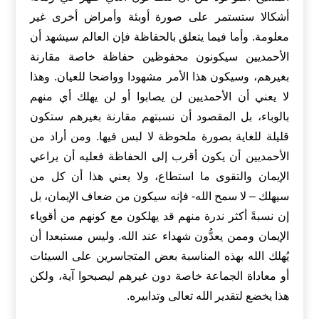
أشكالا ستستمر على صورة أوبئة وأمراض أخرى غير
معلومة. وأما فيما يتعلق بالحفاظة فإن العالم سيشهد أن
الأحمديين سيكونون محفوظين حفاظة خاصة مقارنة
بغيرهم، وسيكون هذا الأمر مشهودا وواضحا للعيان. وهذا
لا يعني أن الأحمديين لن يصابوا أو لن يهلك أي منهم
بالوباء، بل المقصود أن نسبتهم مقارنة بغيرهم ستكون
قليلة للغاية بصورة ملحوظة لا لبس فيها. ومن أراد من
الأحمديين أن يكون أقرب إلى الحفاظة فعليه أن يراعي
الإيمان والتقوى ما استطاع، ولا يعني هذا أن كل من
سيهلك – لا سمح الله- فإنه سيكون من ضعاف الإيمان، بل
إن نسبةً أكثر ندرة منهم قد يهلكون مع كونهم من أقوياء
الإيمان وممن يعدُّون شهداء عند الله. وليس مستبعدا أن
يُهلك الله بهذه المناسبة بعض المتجاسرين على السيئات
أو معاداة الجماعة خاصة دون غيرهم ليصبحوا آية، ولكن
هذا يخضع لتقدير الله تعالى وتدابيره.