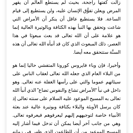
زالت كفتها راجحة، بحيث لم يستطع العالم أن يقهر
المرض ويعلن تفوُّق الإنسان عليه، ولن يستطيع إلى قيام
الساعة. فلا يستطيع عاقل أن ينكر أن الأمراض التي
شاعت وتحقق بها النبأ بهذه الكثافة وبالوتيرة العالية إنما
هو علامة على أن الله تعالى قد بعث مبعوثا في هذا
العصر، ذلك المبعوث الذي كان قد أنبأه الله تعالى أن هذه
السنَّة ستتحقق معه أيضا.
وأخيرا، فإن وباء فايروس كورونا المتفشي حاليا إنما هو
من البلاء العام الذي جعله الله تعالى لعقاب الناس على
سيئاتهم عموما والتي على رأسها الغفلة عنه تعالى. وهو
داخل في نبأ “الأمراض تشاع والنفوس تضاع” الذي أنبأ الله
تعالى به المسيح الموعود عليه السلام على سنته تعالى إذ
كان يرسل الأوبئة والبلاء بكثافة وبوتيرة عالية عند بعثة
الأنبياء خاصة لتوجيههم إليهم ليعرفوهم فيعرفوه تعالى.
وهي من جانب آخر أيضا يمكن أن تدخل فيما أشار إليه
المسيح الموعود من أن للطاعون الذي ظهر في زمانه