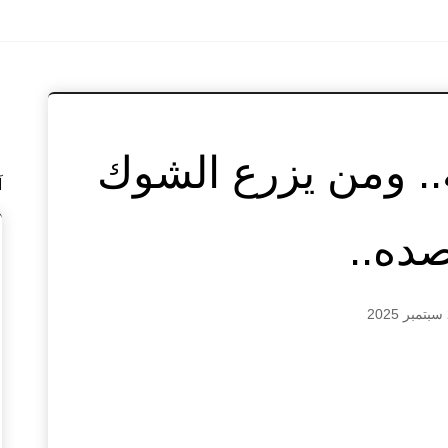
.. ومن يزرع الشوك
آ
ده..