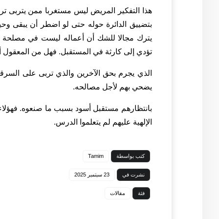
هذا التفكير المريض ليس مستغربا ممن يتربى ترب
بتضييق الدائرة حوله حتى لو اضطر أن يبقى وحيد
يترك مجالا للشك أن أعماله ليست في مصلحة إس
تؤدي إلى كارثة في المستقبل. فهل من المعقول أن
الذي يجرم بحق الآخرين والذي تربى على السرق
يضحي بهم لأجل مصالحه.
بانتظارهم مستقبل أسود بسبب ما صنعوه. فهؤلاء ا
الإلهية عليهم لم يتعلموا الدرس.
كتب بواسطة
Tamim
نشرت في
23 سبتمبر 2025
فئة
مقالات