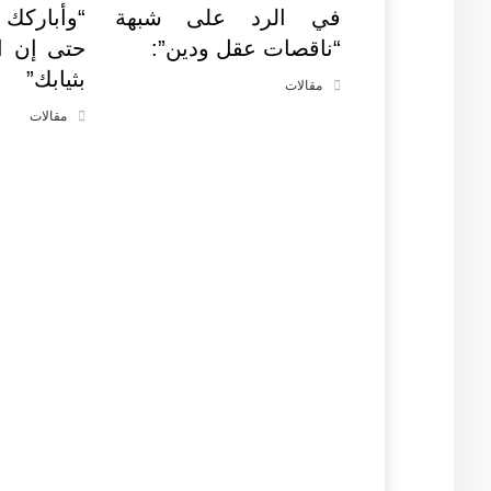
في الرد على شبهة
“وأباركك
“ناقصات عقل ودين”:
حتى إن ا
بثيابك”
مقالات
مقالات