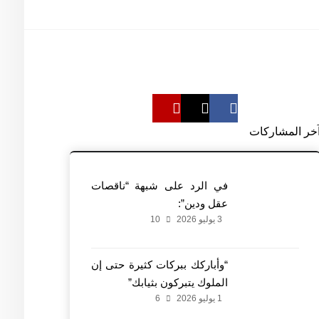
خر المشاركات
في الرد على شبهة “ناقصات
عقل ودين”:
3 يوليو 2026
10
“وأباركك ببركات كثيرة حتى إن
الملوك يتبركون بثيابك”
1 يوليو 2026
6